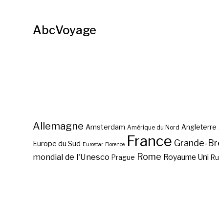
AbcVoyage
Allemagne
Amsterdam
Angleterre
Amérique du Nord
France
Grande-Br
Europe du Sud
Eurostar
Florence
Rome
mondial de l'Unesco
Royaume Uni
Prague
Ru
Le pèlerinage de Rome,
Via Francigena ?