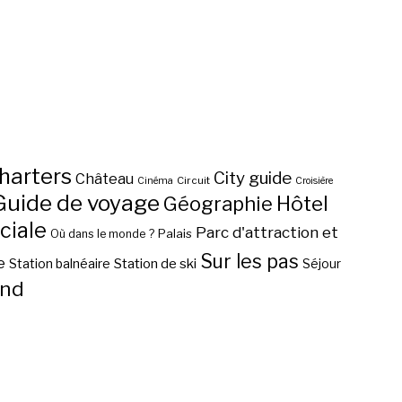
harters
City guide
Château
Circuit
Cinéma
Croisière
Guide de voyage
Hôtel
Géographie
ciale
Parc d'attraction et
Palais
Où dans le monde ?
Sur les pas
e
Station de ski
Station balnéaire
Séjour
nd