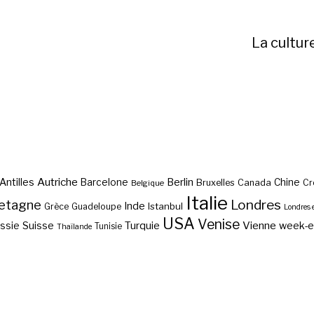
La cultur
Autriche
Antilles
Berlin
Barcelone
Chine
Bruxelles
Canada
Cr
Belgique
Italie
etagne
Londres
Inde
Istanbul
Grèce
Guadeloupe
Londres 
USA
Venise
Vienne
Suisse
Turquie
week-
ssie
Tunisie
Thaïlande