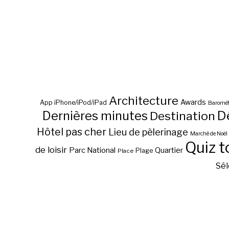
Architecture
Awards
App iPhone/iPod/iPad
Baromèt
D
Dernières minutes
Destination
Hôtel pas cher
Lieu de pèlerinage
Marché de Noël
Quiz t
de loisir
Parc National
Quartier
Plage
Place
Sél