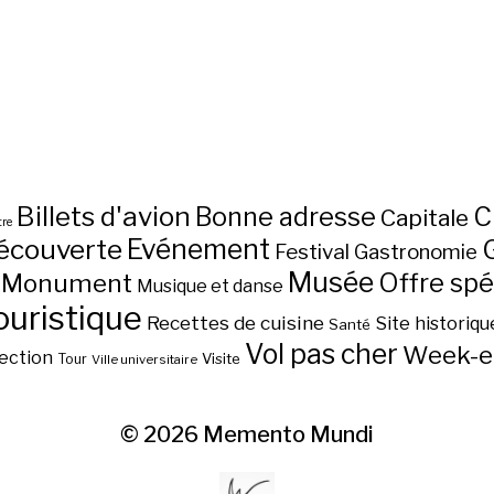
Billets d'avion
C
Bonne adresse
Capitale
re
écouverte
Evénement
Festival
Gastronomie
Musée
Monument
Offre spé
Musique et danse
ouristique
Recettes de cuisine
Site historiqu
Santé
Vol pas cher
Week-e
ection
Visite
Tour
Ville universitaire
© 2026
Memento Mundi