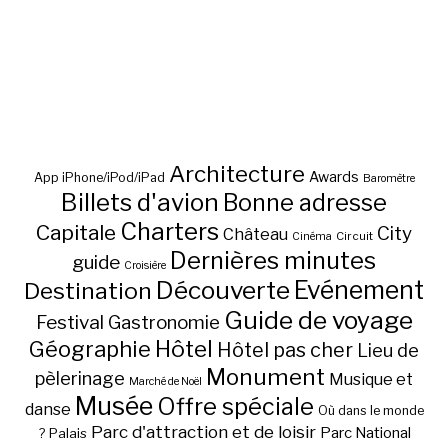
Architecture
Awards
App iPhone/iPod/iPad
Baromètre
Billets d'avion
Bonne adresse
Charters
Capitale
City
Château
Circuit
Cinéma
Dernières minutes
guide
Croisière
Découverte
Evénement
Destination
Guide de voyage
Festival
Gastronomie
Hôtel
Géographie
Hôtel pas cher
Lieu de
Monument
pèlerinage
Musique et
Marché de Noël
Musée
Offre spéciale
danse
Où dans le monde
Parc d'attraction et de loisir
Parc National
Palais
?