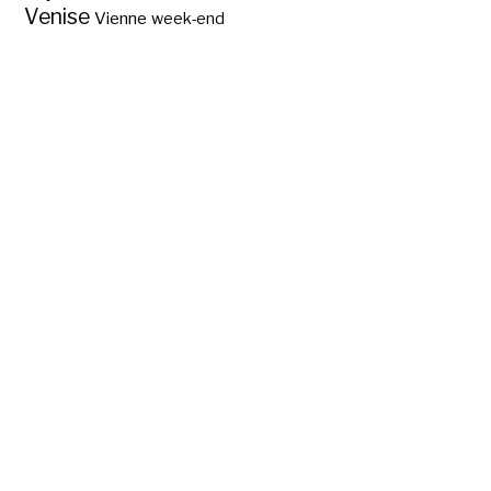
Venise
Vienne
week-end
Bonnes adresses à
Florence ?