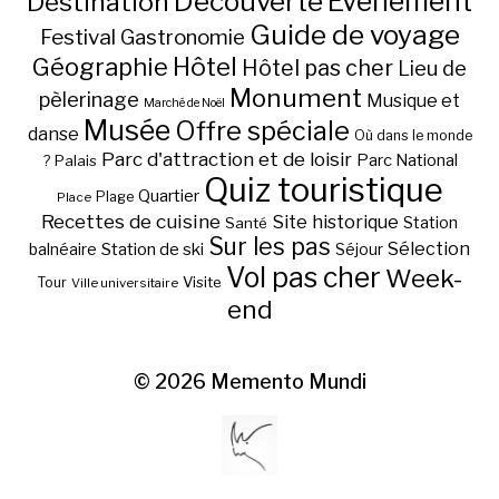
Découverte
Evénement
Destination
Guide de voyage
Festival
Gastronomie
Hôtel
Géographie
Hôtel pas cher
Lieu de
Monument
pèlerinage
Musique et
Marché de Noël
Musée
Offre spéciale
danse
Où dans le monde
Parc d'attraction et de loisir
Parc National
Palais
?
Quiz touristique
Quartier
Plage
Place
Recettes de cuisine
Site historique
Station
Santé
Sur les pas
Station de ski
Sélection
balnéaire
Séjour
Vol pas cher
Week-
Visite
Tour
Ville universitaire
end
© 2026
Memento Mundi