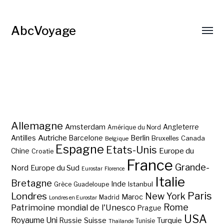
AbcVoyage
Allemagne
Amsterdam
Angleterre
Amérique du Nord
Autriche
Antilles
Berlin
Barcelone
Bruxelles
Canada
Belgique
Espagne
Etats-Unis
Europe du
Chine
Croatie
France
Grande-
Nord
Europe du Sud
Eurostar
Florence
Italie
Bretagne
Inde
Istanbul
Grèce
Guadeloupe
Paris
Londres
New York
Maroc
Madrid
Londres en Eurostar
Rome
Patrimoine mondial de l'Unesco
Prague
USA
Royaume Uni
Suisse
Turquie
Russie
Tunisie
Thaïlande