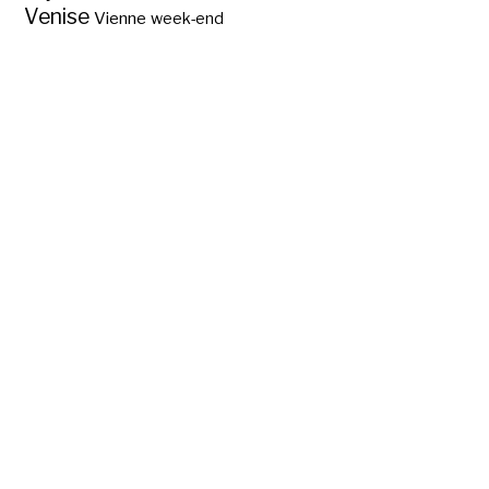
Venise
Vienne
week-end
5 nouveaux sites
naturels inscrits au
Patrimoine mondial
de l’Unesco ?