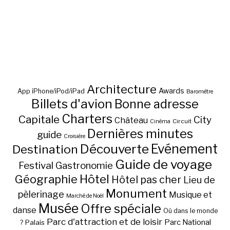
Architecture
Awards
App iPhone/iPod/iPad
Baromètre
Billets d'avion
Bonne adresse
Charters
Capitale
City
Château
Circuit
Cinéma
Dernières minutes
guide
Croisière
Découverte
Evénement
Destination
Guide de voyage
Festival
Gastronomie
Hôtel
Géographie
Hôtel pas cher
Lieu de
Monument
pèlerinage
Musique et
Marché de Noël
Musée
Offre spéciale
danse
Où dans le monde
Parc d'attraction et de loisir
Parc National
Palais
?