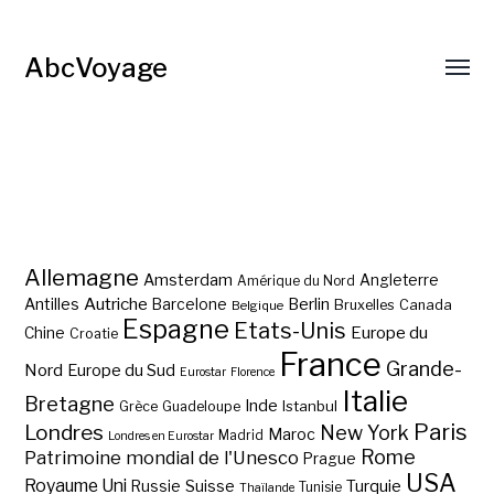
AbcVoyage
Allemagne
Amsterdam
Angleterre
Amérique du Nord
Autriche
Antilles
Berlin
Barcelone
Bruxelles
Canada
Belgique
Espagne
Etats-Unis
Europe du
Chine
Croatie
France
Grande-
Nord
Europe du Sud
Eurostar
Florence
Italie
Bretagne
Inde
Istanbul
Grèce
Guadeloupe
Paris
Londres
New York
Maroc
Madrid
Londres en Eurostar
Rome
Patrimoine mondial de l'Unesco
Prague
USA
Royaume Uni
Suisse
Turquie
Russie
Tunisie
Thaïlande