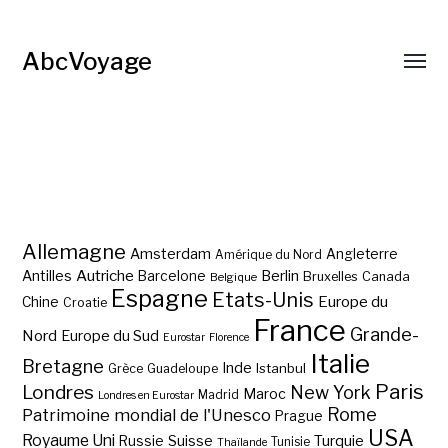
AbcVoyage
Allemagne
Amsterdam
Angleterre
Amérique du Nord
Autriche
Antilles
Berlin
Barcelone
Bruxelles
Canada
Belgique
Espagne
Etats-Unis
Europe du
Chine
Croatie
France
Grande-
Nord
Europe du Sud
Eurostar
Florence
Italie
Bretagne
Inde
Istanbul
Grèce
Guadeloupe
Paris
Londres
New York
Maroc
Madrid
Londres en Eurostar
Rome
Patrimoine mondial de l'Unesco
Prague
USA
Royaume Uni
Suisse
Turquie
Russie
Tunisie
Thaïlande