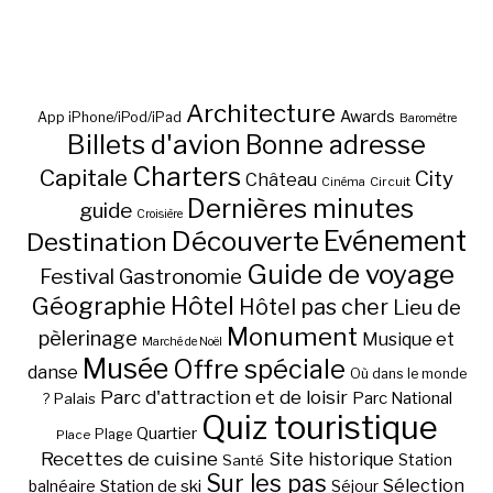
Architecture
Awards
App iPhone/iPod/iPad
Baromètre
Billets d'avion
Bonne adresse
Charters
Capitale
City
Château
Circuit
Cinéma
Dernières minutes
guide
Croisière
Découverte
Evénement
Destination
Guide de voyage
Festival
Gastronomie
Hôtel
Géographie
Hôtel pas cher
Lieu de
Monument
pèlerinage
Musique et
Marché de Noël
Musée
Offre spéciale
danse
Où dans le monde
Parc d'attraction et de loisir
Parc National
Palais
?
Quiz touristique
Quartier
Plage
Place
Recettes de cuisine
Site historique
Station
Santé
Sur les pas
Station de ski
Sélection
balnéaire
Séjour