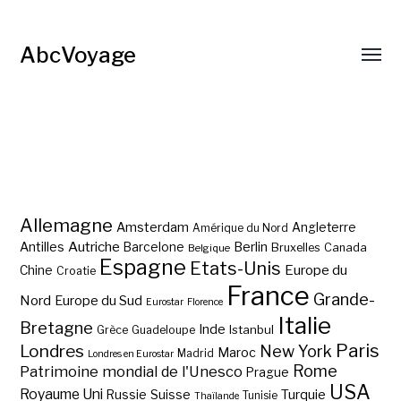
AbcVoyage
Allemagne
Amsterdam
Angleterre
Amérique du Nord
Autriche
Antilles
Berlin
Barcelone
Bruxelles
Canada
Belgique
Espagne
Etats-Unis
Europe du
Chine
Croatie
France
Grande-
Nord
Europe du Sud
Eurostar
Florence
Italie
Bretagne
Inde
Istanbul
Grèce
Guadeloupe
Paris
Londres
New York
Maroc
Madrid
Londres en Eurostar
Rome
Patrimoine mondial de l'Unesco
Prague
USA
Royaume Uni
Suisse
Turquie
Russie
Tunisie
Thaïlande