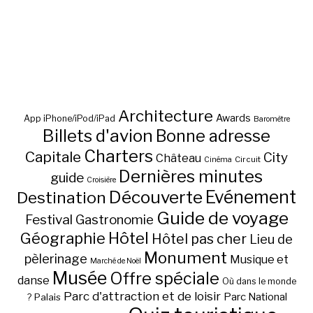
Architecture
Awards
App iPhone/iPod/iPad
Baromètre
Billets d'avion
Bonne adresse
Charters
Capitale
City
Château
Circuit
Cinéma
Dernières minutes
guide
Croisière
Découverte
Evénement
Destination
Guide de voyage
Festival
Gastronomie
Hôtel
Géographie
Hôtel pas cher
Lieu de
Monument
pèlerinage
Musique et
Marché de Noël
Musée
Offre spéciale
danse
Où dans le monde
Parc d'attraction et de loisir
Parc National
Palais
?