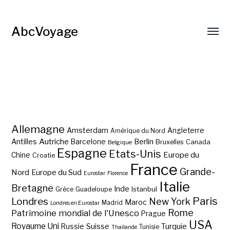
AbcVoyage
Allemagne
Amsterdam
Angleterre
Amérique du Nord
Autriche
Antilles
Berlin
Barcelone
Bruxelles
Canada
Belgique
Espagne
Etats-Unis
Europe du
Chine
Croatie
France
Grande-
Nord
Europe du Sud
Eurostar
Florence
Italie
Bretagne
Inde
Istanbul
Grèce
Guadeloupe
Paris
Londres
New York
Maroc
Madrid
Londres en Eurostar
Rome
Patrimoine mondial de l'Unesco
Prague
USA
Royaume Uni
Suisse
Turquie
Russie
Tunisie
Thaïlande