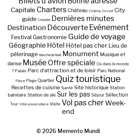
Billets d'avion
Bonne adresse
Charters
Capitale
City
Château
Circuit
Cinéma
Dernières minutes
guide
Croisière
Découverte
Evénement
Destination
Guide de voyage
Festival
Gastronomie
Hôtel
Géographie
Hôtel pas cher
Lieu de
Monument
pèlerinage
Musique et
Marché de Noël
Musée
Offre spéciale
danse
Où dans le monde
Parc d'attraction et de loisir
Parc National
Palais
?
Quiz touristique
Quartier
Plage
Place
Recettes de cuisine
Site historique
Station
Santé
Sur les pas
Station de ski
Sélection
balnéaire
Séjour
Vol pas cher
Week-
Visite
Tour
Ville universitaire
end
© 2026
Memento Mundi