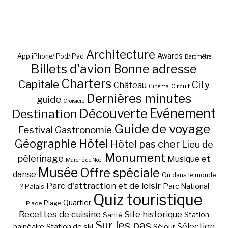
Architecture
Awards
App iPhone/iPod/iPad
Baromètre
Billets d'avion
Bonne adresse
Charters
Capitale
City
Château
Circuit
Cinéma
Dernières minutes
guide
Croisière
Découverte
Evénement
Destination
Guide de voyage
Festival
Gastronomie
Hôtel
Géographie
Hôtel pas cher
Lieu de
Monument
pèlerinage
Musique et
Marché de Noël
Musée
Offre spéciale
danse
Où dans le monde
Parc d'attraction et de loisir
Parc National
Palais
?
Quiz touristique
Quartier
Plage
Place
Recettes de cuisine
Site historique
Station
Santé
Sur les pas
Station de ski
Sélection
balnéaire
Séjour