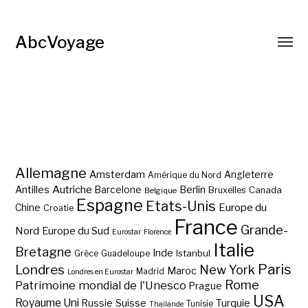
AbcVoyage
Allemagne
Amsterdam
Angleterre
Amérique du Nord
Autriche
Antilles
Berlin
Barcelone
Bruxelles
Canada
Belgique
Espagne
Etats-Unis
Europe du
Chine
Croatie
France
Grande-
Nord
Europe du Sud
Eurostar
Florence
Italie
Bretagne
Inde
Istanbul
Grèce
Guadeloupe
Paris
Londres
New York
Maroc
Madrid
Londres en Eurostar
Rome
Patrimoine mondial de l'Unesco
Prague
USA
Royaume Uni
Suisse
Turquie
Russie
Tunisie
Thaïlande