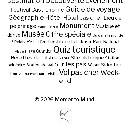
Découverte
Evénement
Destination
Guide de voyage
Festival
Gastronomie
Hôtel
Géographie
Hôtel pas cher
Lieu de
Monument
pèlerinage
Musique et
Marché de Noël
Musée
Offre spéciale
danse
Où dans le monde
Parc d'attraction et de loisir
Parc National
Palais
?
Quiz touristique
Quartier
Plage
Place
Recettes de cuisine
Site historique
Station
Santé
Sur les pas
Station de ski
Sélection
balnéaire
Séjour
Vol pas cher
Week-
Visite
Tour
Ville universitaire
end
© 2026
Memento Mundi