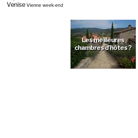
Venise
Vienne
week-end
A la découverte du
New Hampshire,
« Live Free or Die » ?
Les meilleures
chambres d’hôtes ?