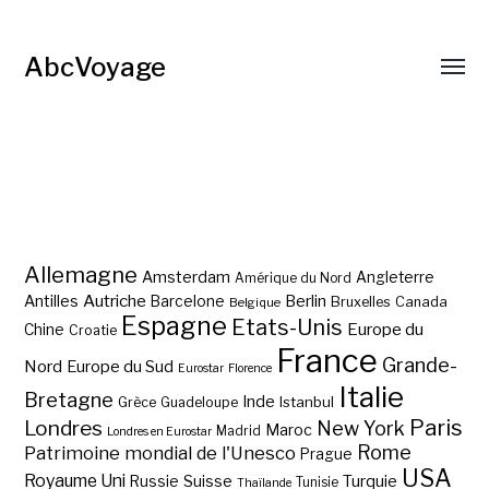
AbcVoyage
Allemagne
Amsterdam
Angleterre
Amérique du Nord
Autriche
Antilles
Berlin
Barcelone
Bruxelles
Canada
Belgique
Espagne
Etats-Unis
Europe du
Chine
Croatie
France
Grande-
Nord
Europe du Sud
Eurostar
Florence
Italie
Bretagne
Inde
Istanbul
Grèce
Guadeloupe
Paris
Londres
New York
Maroc
Madrid
Londres en Eurostar
Rome
Patrimoine mondial de l'Unesco
Prague
USA
Royaume Uni
Suisse
Turquie
Russie
Tunisie
Thaïlande