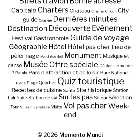
Billets d'avion
Bonne adresse
Charters
Capitale
City
Château
Circuit
Cinéma
Dernières minutes
guide
Croisière
Découverte
Evénement
Destination
Guide de voyage
Festival
Gastronomie
Hôtel
Géographie
Hôtel pas cher
Lieu de
Monument
pèlerinage
Musique et
Marché de Noël
Musée
Offre spéciale
danse
Où dans le monde
Parc d'attraction et de loisir
Parc National
Palais
?
Quiz touristique
Quartier
Plage
Place
Recettes de cuisine
Site historique
Station
Santé
Sur les pas
Station de ski
Sélection
balnéaire
Séjour
Vol pas cher
Week-
Visite
Tour
Ville universitaire
end
© 2026
Memento Mundi