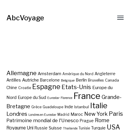
AbcVoyage
Allemagne
Amsterdam
Angleterre
Amérique du Nord
Autriche
Antilles
Berlin
Barcelone
Bruxelles
Canada
Belgique
Espagne
Etats-Unis
Europe du
Chine
Croatie
France
Grande-
Nord
Europe du Sud
Eurostar
Florence
Italie
Bretagne
Inde
Istanbul
Grèce
Guadeloupe
Paris
Londres
New York
Maroc
Madrid
Londres en Eurostar
Rome
Patrimoine mondial de l'Unesco
Prague
USA
Royaume Uni
Suisse
Turquie
Russie
Tunisie
Thaïlande