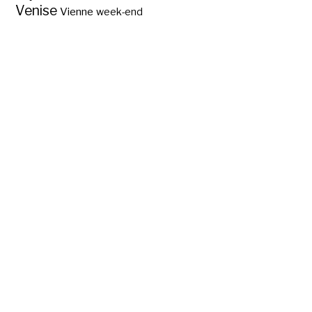
Venise
Vienne
week-end
Provenance de nos
châtaignes ?