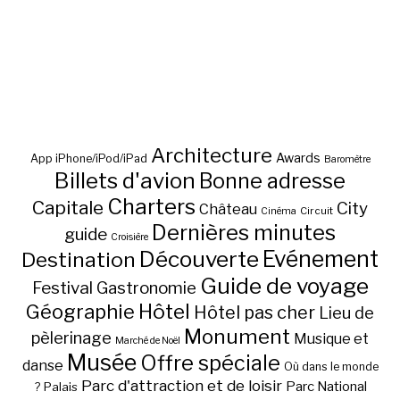
Architecture
Awards
App iPhone/iPod/iPad
Baromètre
Billets d'avion
Bonne adresse
Charters
Capitale
City
Château
Circuit
Cinéma
Dernières minutes
guide
Croisière
Découverte
Evénement
Destination
Guide de voyage
Festival
Gastronomie
Hôtel
Géographie
Hôtel pas cher
Lieu de
Monument
pèlerinage
Musique et
Marché de Noël
Musée
Offre spéciale
danse
Où dans le monde
Parc d'attraction et de loisir
Parc National
Palais
?