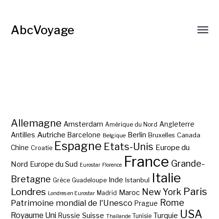
AbcVoyage
Allemagne
Amsterdam
Angleterre
Amérique du Nord
Autriche
Antilles
Berlin
Barcelone
Bruxelles
Canada
Belgique
Espagne
Etats-Unis
Europe du
Chine
Croatie
France
Grande-
Nord
Europe du Sud
Eurostar
Florence
Italie
Bretagne
Inde
Istanbul
Grèce
Guadeloupe
Paris
Londres
New York
Maroc
Madrid
Londres en Eurostar
Rome
Patrimoine mondial de l'Unesco
Prague
USA
Royaume Uni
Suisse
Turquie
Russie
Tunisie
Thaïlande