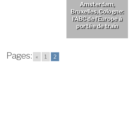
Bruxelles ?
européennes ?
Amsterdam,
Bruxelles?
Bruxelles, Cologne:
l’ABC de l’Europe à
portée de train
Pages:
«
1
2