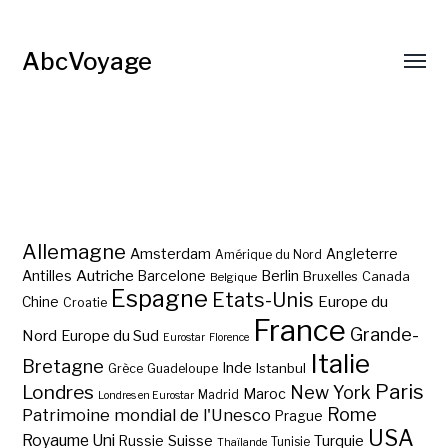
AbcVoyage
Allemagne
Amsterdam
Angleterre
Amérique du Nord
Autriche
Antilles
Berlin
Barcelone
Bruxelles
Canada
Belgique
Espagne
Etats-Unis
Europe du
Chine
Croatie
France
Grande-
Nord
Europe du Sud
Eurostar
Florence
Italie
Bretagne
Inde
Istanbul
Grèce
Guadeloupe
Paris
Londres
New York
Maroc
Madrid
Londres en Eurostar
Rome
Patrimoine mondial de l'Unesco
Prague
USA
Royaume Uni
Suisse
Turquie
Russie
Tunisie
Thaïlande