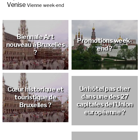
Venise
Vienne
week-end
Biennale Art
Promotions week-
nouveau à Bruxelles
end ?
?
Provinces wallonnes
et flamandes en
Belgique ?
Un hôtel pas cher
Cœur historique et
dans une des 27
touristique de
capitales de l’Union
Bruxelles ?
européenne ?
Le nom des rivières
Inauguration du
qui traversent les
Musée Magritte
Que voir à
Un parcours BD à
capitales
Museum à
Bruxelles?