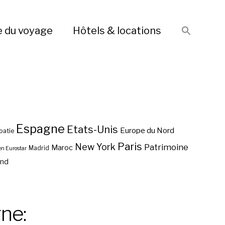
e du voyage
Hôtels & locations
Espagne
Etats-Unis
Europe du Nord
oatie
Paris
New York
Patrimoine
Maroc
Madrid
en Eurostar
end
ne: