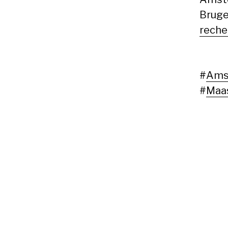
Bruge
reche
#
Ams
#
Maas