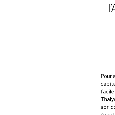
l
Pour 
capita
facile
Thaly
son c
Amste