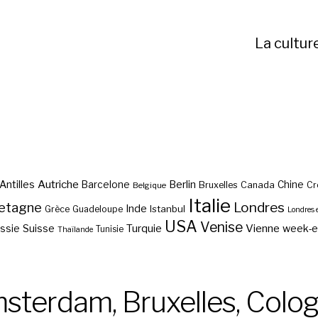
La cultur
Autriche
Antilles
Berlin
Barcelone
Chine
Bruxelles
Canada
Cr
Belgique
Italie
etagne
Londres
Inde
Istanbul
Grèce
Guadeloupe
Londres 
USA
Venise
Vienne
Suisse
Turquie
week-
ssie
Tunisie
Thaïlande
sterdam, Bruxelles, Colog