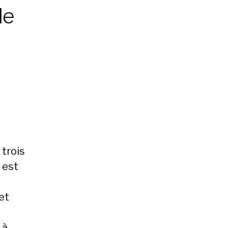
de
 trois
 est
et
 à