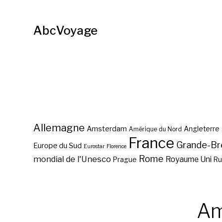
AbcVoyage
Allemagne
Amsterdam
Angleterre
Amérique du Nord
France
Grande-Br
Europe du Sud
Eurostar
Florence
Rome
mondial de l'Unesco
Royaume Uni
Prague
Ru
Am