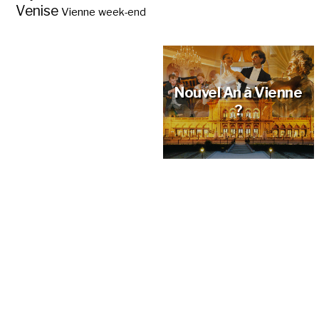
Venise
Vienne
week-end
La saison des bals à
Vienne ?
Nouvel An à Vienne
?