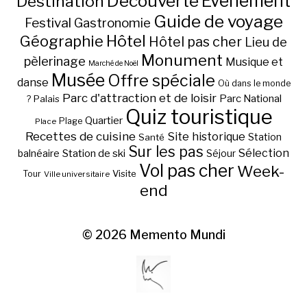
Découverte
Evénement
Destination
Guide de voyage
Festival
Gastronomie
Hôtel
Géographie
Hôtel pas cher
Lieu de
Monument
pèlerinage
Musique et
Marché de Noël
Musée
Offre spéciale
danse
Où dans le monde
Parc d'attraction et de loisir
Parc National
Palais
?
Quiz touristique
Quartier
Plage
Place
Recettes de cuisine
Site historique
Station
Santé
Sur les pas
Station de ski
Sélection
balnéaire
Séjour
Vol pas cher
Week-
Visite
Tour
Ville universitaire
end
© 2026
Memento Mundi