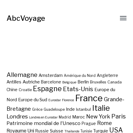
AbcVoyage
Allemagne
Amsterdam
Angleterre
Amérique du Nord
Autriche
Antilles
Berlin
Barcelone
Bruxelles
Canada
Belgique
Espagne
Etats-Unis
Europe du
Chine
Croatie
France
Grande-
Nord
Europe du Sud
Eurostar
Florence
Italie
Bretagne
Inde
Istanbul
Grèce
Guadeloupe
Paris
Londres
New York
Maroc
Madrid
Londres en Eurostar
Rome
Patrimoine mondial de l'Unesco
Prague
USA
Royaume Uni
Suisse
Turquie
Russie
Tunisie
Thaïlande