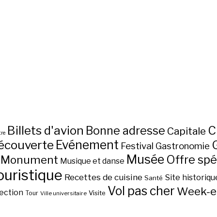
Billets d'avion
C
Bonne adresse
Capitale
re
écouverte
Evénement
Festival
Gastronomie
Musée
Monument
Offre spé
Musique et danse
ouristique
Recettes de cuisine
Site historiqu
Santé
Vol pas cher
Week-e
ection
Visite
Tour
Ville universitaire