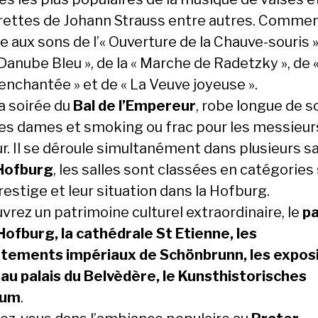
rettes de Johann Strauss entre autres. Comme
e aux sons de l’« Ouverture de la Chauve-souris »,
Danube Bleu », de la « Marche de Radetzky », de 
enchantée » et de « La Veuve joyeuse ».
la soirée du
Bal de l’Empereur
, robe longue de s
les dames et smoking ou frac pour les messieur
r. Il se déroule simultanément dans plusieurs sa
Hofburg
, les salles sont classées en catégories
restige et leur situation dans la Hofburg.
vrez un patrimoine culturel extraordinaire, le
pa
 Hofburg, la cathédrale St Etienne, les
tements impériaux de Schönbrunn, les expos
 au palais du Belvèdère, le Kunsthistorisches
eum
.