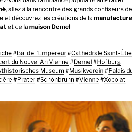
z-vous dans l’ambiance populaire au
Prater
iné
, allez à la rencontre des grands confiseurs de
e et découvrez les créations de la
manufactur
at
et de la
maison Demel
.
iche
#
Bal de l'Empereur
#
Cathédrale Saint-Éti
ert du Nouvel An Vienne
#
Demel
#
Hofburg
sthistorisches Museum
#
Musikverein
#
Palais d
dère
#
Prater
#
Schönbrunn
#
Vienne
#
Xocolat