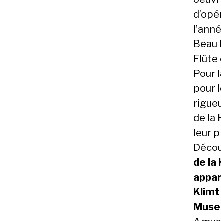
d’opé
l’anné
Beau 
Flûte 
Pour 
pour 
rigueu
de la
leur p
Décou
de la
appar
Klimt
Mus