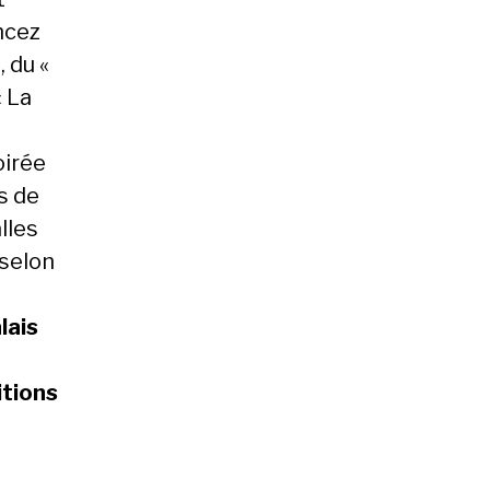
ncez
 du «
« La
oirée
s de
lles
 selon
lais
itions