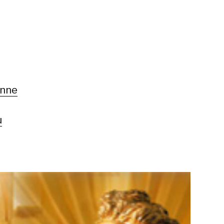
e
enne
u