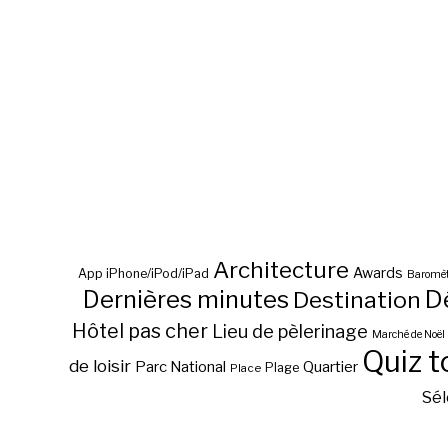
Architecture
Awards
App iPhone/iPod/iPad
Baromèt
D
Dernières minutes
Destination
Hôtel pas cher
Lieu de pèlerinage
Marché de Noël
Quiz t
de loisir
Parc National
Quartier
Plage
Place
Sél