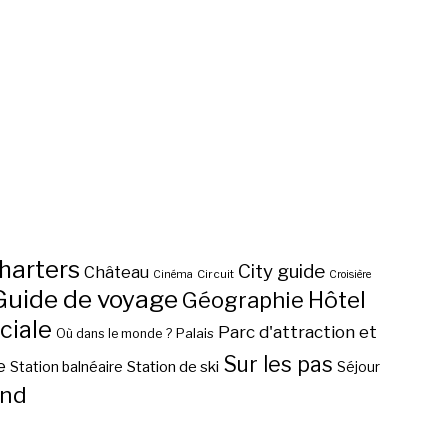
harters
City guide
Château
Circuit
Cinéma
Croisière
Guide de voyage
Hôtel
Géographie
ciale
Parc d'attraction et
Palais
Où dans le monde ?
Sur les pas
e
Station de ski
Station balnéaire
Séjour
nd