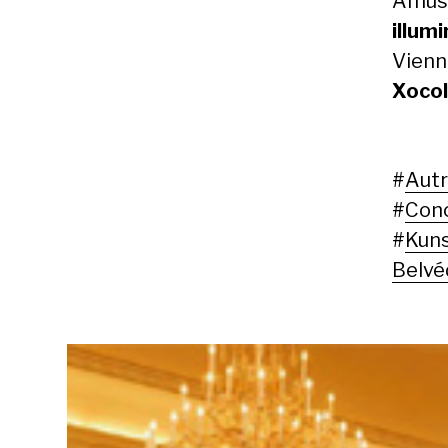
Amuse
illum
Vienn
Xocol
#
Autr
#
Conc
#
Kun
Belvé