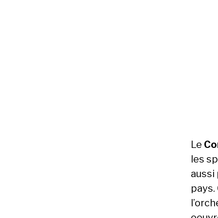
Le
Co
les sp
aussi
pays.
l’orc
oeuvr