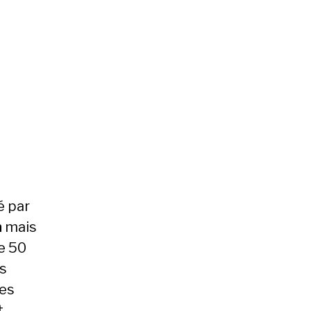
é par
n
mais
e 50
ns
les
t