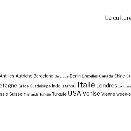
La cultur
Autriche
Antilles
Berlin
Barcelone
Chine
Bruxelles
Canada
Cr
Belgique
Italie
etagne
Londres
Inde
Istanbul
Grèce
Guadeloupe
Londres 
USA
Venise
Vienne
Suisse
Turquie
week-
ssie
Tunisie
Thaïlande