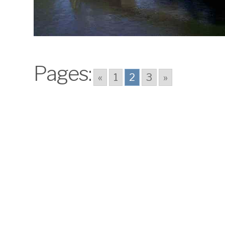
Pages:
«
1
2
3
»