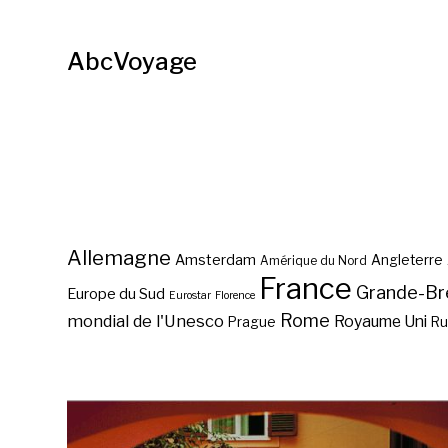
AbcVoyage
Allemagne
Amsterdam
Angleterre
Amérique du Nord
France
Grande-Br
Europe du Sud
Eurostar
Florence
Rome
mondial de l'Unesco
Royaume Uni
Prague
Ru
Salzbourg, ville baroque ?