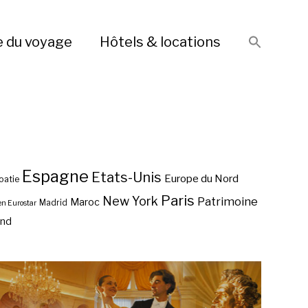
e du voyage
Hôtels & locations
Espagne
Etats-Unis
Europe du Nord
oatie
Paris
New York
Patrimoine
Maroc
Madrid
en Eurostar
end