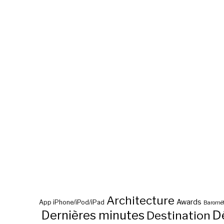
Architecture
Awards
App iPhone/iPod/iPad
Baromèt
D
Dernières minutes
Destination