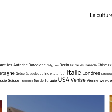
La cultur
Autriche
Antilles
Berlin
Barcelone
Chine
Bruxelles
Canada
Cr
Belgique
Italie
etagne
Londres
Inde
Istanbul
Grèce
Guadeloupe
Londres 
USA
Venise
Vienne
Suisse
Turquie
week-
ssie
Tunisie
Thaïlande