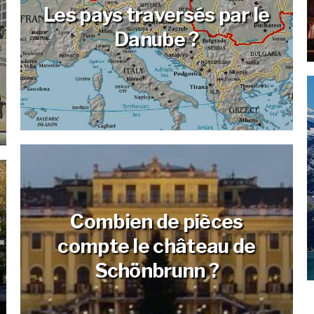
Les pays traversés par le
Danube ?
Combien de pièces
compte le château de
Schönbrunn ?