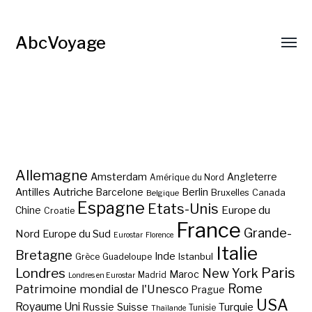
AbcVoyage
Allemagne
Amsterdam
Angleterre
Amérique du Nord
Autriche
Antilles
Berlin
Barcelone
Bruxelles
Canada
Belgique
Espagne
Etats-Unis
Europe du
Chine
Croatie
France
Grande-
Nord
Europe du Sud
Eurostar
Florence
Italie
Bretagne
Inde
Istanbul
Grèce
Guadeloupe
Paris
Londres
New York
Maroc
Madrid
Londres en Eurostar
Rome
Patrimoine mondial de l'Unesco
Prague
USA
Royaume Uni
Suisse
Turquie
Russie
Tunisie
Thaïlande