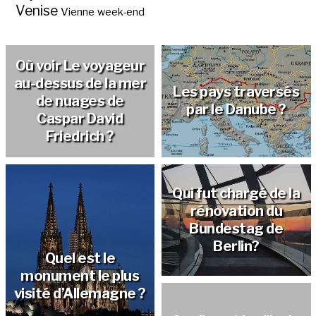
Venise
Vienne
week-end
Où voir Le voyageur
au-dessus de la mer
Les pays traversés
de nuages de
par le Danube ?
Caspar David
Friedrich ?
Qui fut chargé de la
rénovation du
Bundestag de
Berlin?
Quel est le
monument le plus
visité d’Allemagne ?