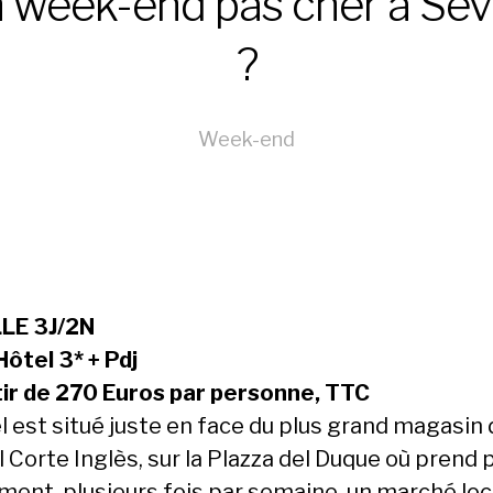
 week-end pas cher à Sévi
?
Week-end
LE 3J/2N
Hôtel 3* + Pdj
tir de 270 Euros par personne, TTC
l est situé juste en face du plus grand magasin 
El Corte Inglès, sur la Plazza del Duque où prend 
ment, plusieurs fois par semaine, un marché loc