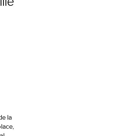
lle
de la
place,
al