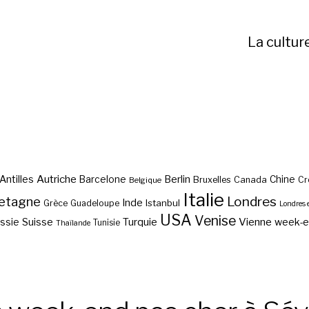
La cultur
Autriche
Antilles
Berlin
Barcelone
Chine
Bruxelles
Canada
Cr
Belgique
Italie
etagne
Londres
Inde
Istanbul
Grèce
Guadeloupe
Londres 
USA
Venise
Vienne
Suisse
Turquie
week-
ssie
Tunisie
Thaïlande