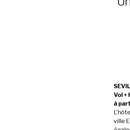
Un
SEVIL
Vol + 
à par
L’hôte
ville 
égale