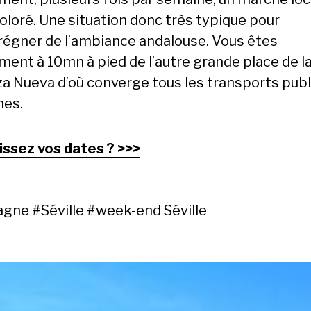
coloré. Une situation donc très typique pour
régner de l’ambiance andalouse. Vous êtes
ent à 10mn à pied de l’autre grande place de la 
aza Nueva d’où converge tous les transports publ
hes.
issez vos dates ? >>>
agne
#
Séville
#
week-end Séville