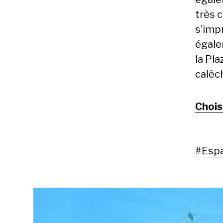
très 
s’imp
égalem
la Pl
calèc
Chois
#
Esp