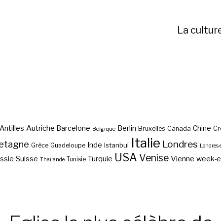
La cultur
Autriche
Antilles
Berlin
Barcelone
Chine
Bruxelles
Canada
Cr
Belgique
Italie
etagne
Londres
Inde
Istanbul
Grèce
Guadeloupe
Londres 
USA
Venise
Vienne
Suisse
Turquie
week-
ssie
Tunisie
Thaïlande