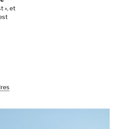
 », et
 est
res