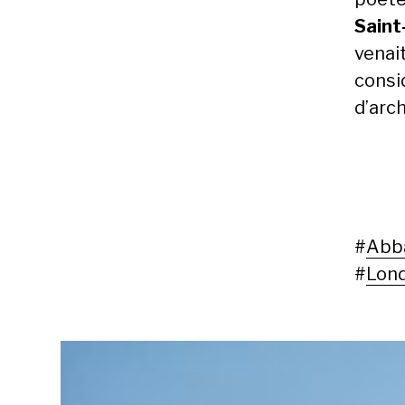
Saint
venait
consi
d’arc
#
Abb
#
Lond