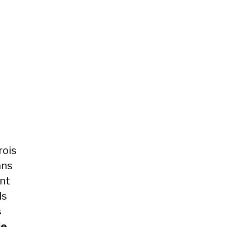
rois
ans
ont
ls
s
le