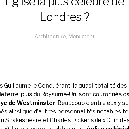
Eglise la plus célèbre de
Londres ?
Architecture
,
Monument
 Guillaume le Conquérant, la quasi-totalité des 
leterre, puis du Royaume-Uni sont couronnés d
aye de Westminster
. Beaucoup d’entre eux y s
és ainsi que d’autres personnalités notables te
am Shakespeare et Charles Dickens (le « Coin de
s »). Le vrai nom de l’abbaye est
église collégia