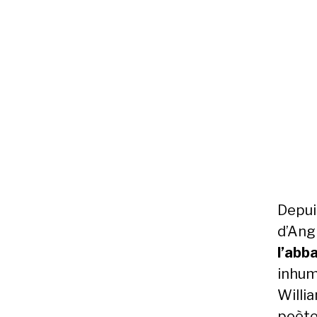
Depuis
d’Ang
l’abb
inhum
Willi
poète