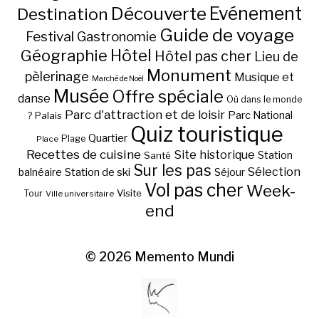
Découverte
Evénement
Destination
Guide de voyage
Festival
Gastronomie
Hôtel
Géographie
Hôtel pas cher
Lieu de
Monument
pèlerinage
Musique et
Marché de Noël
Musée
Offre spéciale
danse
Où dans le monde
Parc d'attraction et de loisir
Parc National
Palais
?
Quiz touristique
Quartier
Plage
Place
Recettes de cuisine
Site historique
Station
Santé
Sur les pas
Station de ski
Sélection
balnéaire
Séjour
Vol pas cher
Week-
Visite
Tour
Ville universitaire
end
© 2026
Memento Mundi