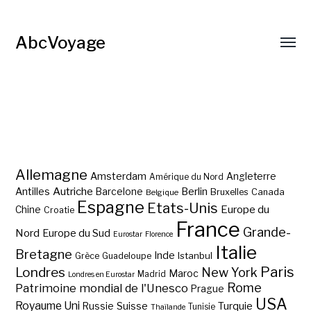
AbcVoyage
Allemagne
Amsterdam
Angleterre
Amérique du Nord
Autriche
Antilles
Berlin
Barcelone
Bruxelles
Canada
Belgique
Espagne
Etats-Unis
Europe du
Chine
Croatie
France
Grande-
Nord
Europe du Sud
Eurostar
Florence
Italie
Bretagne
Inde
Istanbul
Grèce
Guadeloupe
Paris
Londres
New York
Maroc
Madrid
Londres en Eurostar
Rome
Patrimoine mondial de l'Unesco
Prague
USA
Royaume Uni
Suisse
Turquie
Russie
Tunisie
Thaïlande