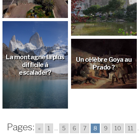
La montagne la plus
Un célèbre Goya au
difficile à
Prado ?
escalader?
Pages:
«
1
...
5
6
7
8
9
10
11
.