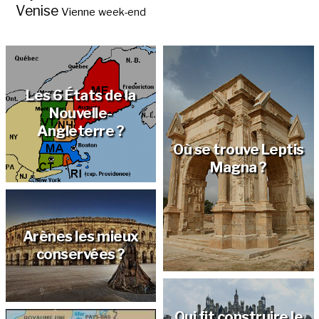
Venise
Vienne
week-end
Les 6 États de la
Nouvelle-
Angleterre ?
Où se trouve Leptis
Magna ?
Arènes les mieux
conservées ?
Qui fit construire le