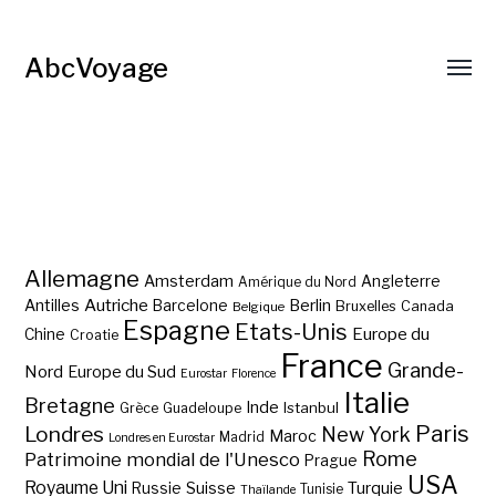
AbcVoyage
Allemagne
Amsterdam
Angleterre
Amérique du Nord
Autriche
Antilles
Berlin
Barcelone
Bruxelles
Canada
Belgique
Espagne
Etats-Unis
Europe du
Chine
Croatie
France
Grande-
Nord
Europe du Sud
Eurostar
Florence
Italie
Bretagne
Inde
Istanbul
Grèce
Guadeloupe
Paris
Londres
New York
Maroc
Madrid
Londres en Eurostar
Rome
Patrimoine mondial de l'Unesco
Prague
USA
Royaume Uni
Suisse
Turquie
Russie
Tunisie
Thaïlande