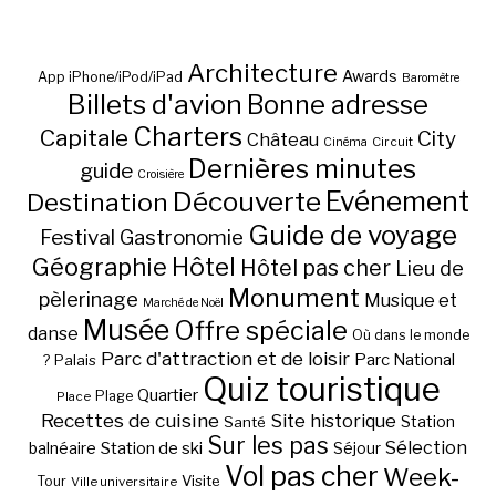
Architecture
Awards
App iPhone/iPod/iPad
Baromètre
Billets d'avion
Bonne adresse
Charters
Capitale
City
Château
Circuit
Cinéma
Dernières minutes
guide
Croisière
Découverte
Evénement
Destination
Guide de voyage
Festival
Gastronomie
Hôtel
Géographie
Hôtel pas cher
Lieu de
Monument
pèlerinage
Musique et
Marché de Noël
Musée
Offre spéciale
danse
Où dans le monde
Parc d'attraction et de loisir
Parc National
Palais
?
Quiz touristique
Quartier
Plage
Place
Recettes de cuisine
Site historique
Station
Santé
Sur les pas
Station de ski
Sélection
balnéaire
Séjour
Vol pas cher
Week-
Visite
Tour
Ville universitaire