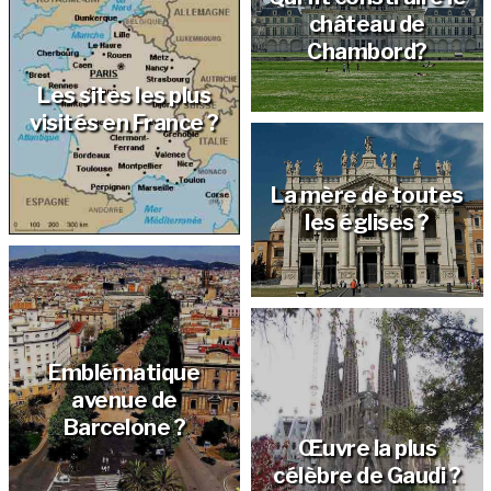
château de
Chambord?
Les sites les plus
visités en France ?
La mère de toutes
les églises ?
Emblématique
avenue de
Barcelone ?
Œuvre la plus
célèbre de Gaudi ?