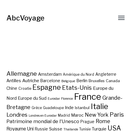
AbcVoyage
Allemagne
Amsterdam
Angleterre
Amérique du Nord
Autriche
Antilles
Berlin
Barcelone
Bruxelles
Canada
Belgique
Espagne
Etats-Unis
Europe du
Chine
Croatie
France
Grande-
Nord
Europe du Sud
Eurostar
Florence
Italie
Bretagne
Inde
Istanbul
Grèce
Guadeloupe
Paris
Londres
New York
Maroc
Madrid
Londres en Eurostar
Rome
Patrimoine mondial de l'Unesco
Prague
USA
Royaume Uni
Suisse
Turquie
Russie
Tunisie
Thaïlande