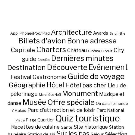
Architecture
Awards
App iPhone/iPod/iPad
Baromètre
Billets d'avion
Bonne adresse
Charters
Capitale
City
Château
Circuit
Cinéma
Dernières minutes
guide
Croisière
Découverte
Evénement
Destination
Guide de voyage
Festival
Gastronomie
Hôtel
Géographie
Hôtel pas cher
Lieu de
Monument
pèlerinage
Musique et
Marché de Noël
Musée
Offre spéciale
danse
Où dans le monde
Parc d'attraction et de loisir
Parc National
Palais
?
Quiz touristique
Quartier
Plage
Place
Recettes de cuisine
Site historique
Station
Santé
Sur les pas
Station de ski
Sélection
balnéaire
Séjour