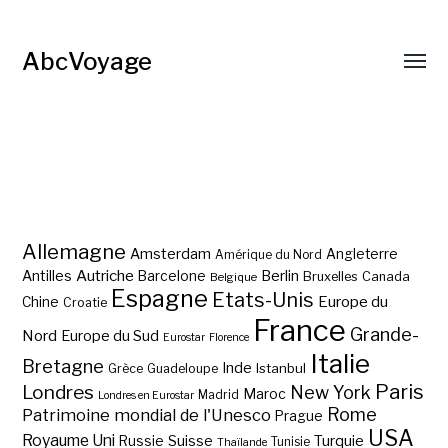
AbcVoyage
Allemagne
Amsterdam
Angleterre
Amérique du Nord
Autriche
Antilles
Berlin
Barcelone
Bruxelles
Canada
Belgique
Espagne
Etats-Unis
Europe du
Chine
Croatie
France
Grande-
Nord
Europe du Sud
Eurostar
Florence
Italie
Bretagne
Inde
Istanbul
Grèce
Guadeloupe
Paris
Londres
New York
Maroc
Madrid
Londres en Eurostar
Rome
Patrimoine mondial de l'Unesco
Prague
USA
Royaume Uni
Suisse
Turquie
Russie
Tunisie
Thaïlande