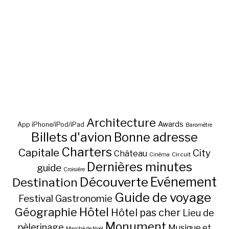
Architecture
Awards
App iPhone/iPod/iPad
Baromètre
Billets d'avion
Bonne adresse
Charters
Capitale
City
Château
Circuit
Cinéma
Dernières minutes
guide
Croisière
Découverte
Evénement
Destination
Guide de voyage
Festival
Gastronomie
Hôtel
Géographie
Hôtel pas cher
Lieu de
Monument
pèlerinage
Musique et
Marché de Noël