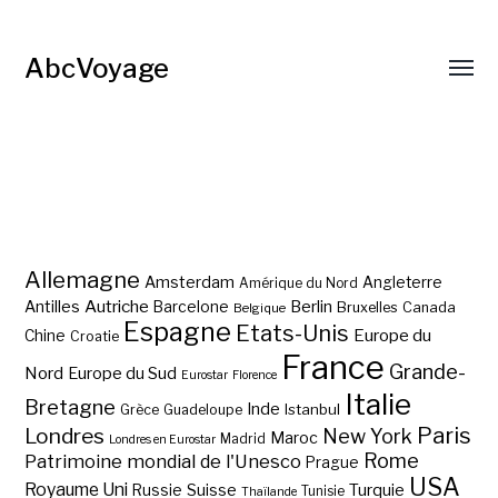
AbcVoyage
Allemagne
Amsterdam
Angleterre
Amérique du Nord
Autriche
Antilles
Berlin
Barcelone
Bruxelles
Canada
Belgique
Espagne
Etats-Unis
Europe du
Chine
Croatie
France
Grande-
Nord
Europe du Sud
Eurostar
Florence
Italie
Bretagne
Inde
Istanbul
Grèce
Guadeloupe
Paris
Londres
New York
Maroc
Madrid
Londres en Eurostar
Rome
Patrimoine mondial de l'Unesco
Prague
USA
Royaume Uni
Suisse
Turquie
Russie
Tunisie
Thaïlande