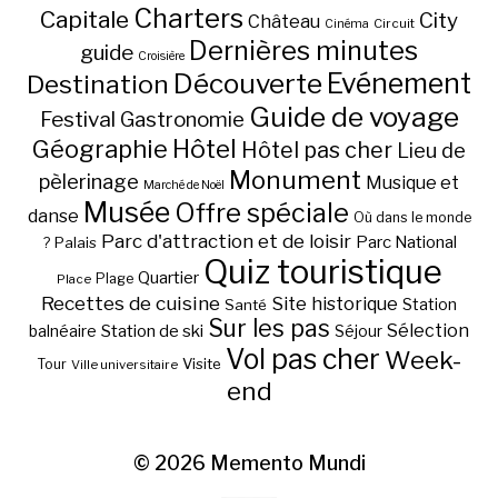
Charters
Capitale
City
Château
Circuit
Cinéma
Dernières minutes
guide
Croisière
Découverte
Evénement
Destination
Guide de voyage
Festival
Gastronomie
Hôtel
Géographie
Hôtel pas cher
Lieu de
Monument
pèlerinage
Musique et
Marché de Noël
Musée
Offre spéciale
danse
Où dans le monde
Parc d'attraction et de loisir
Parc National
Palais
?
Quiz touristique
Quartier
Plage
Place
Recettes de cuisine
Site historique
Station
Santé
Sur les pas
Station de ski
Sélection
balnéaire
Séjour
Vol pas cher
Week-
Visite
Tour
Ville universitaire
end
© 2026
Memento Mundi