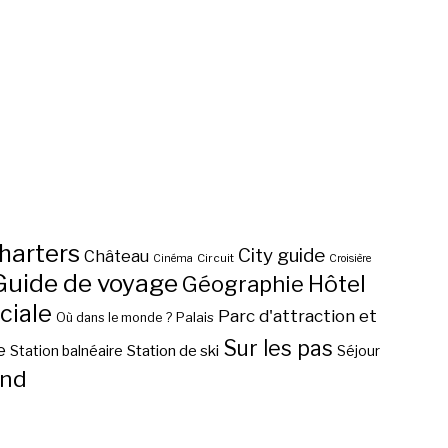
harters
City guide
Château
Circuit
Cinéma
Croisière
Guide de voyage
Hôtel
Géographie
ciale
Parc d'attraction et
Palais
Où dans le monde ?
Sur les pas
e
Station de ski
Station balnéaire
Séjour
nd