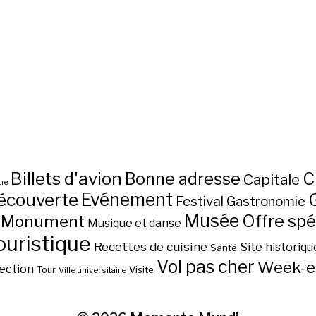
Billets d'avion
C
Bonne adresse
Capitale
re
écouverte
Evénement
Festival
Gastronomie
Musée
Monument
Offre spé
Musique et danse
ouristique
Recettes de cuisine
Site historiqu
Santé
Vol pas cher
Week-e
ection
Visite
Tour
Ville universitaire