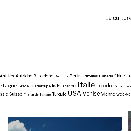
La cultur
Autriche
Antilles
Berlin
Barcelone
Chine
Bruxelles
Canada
Cr
Belgique
Italie
etagne
Londres
Inde
Istanbul
Grèce
Guadeloupe
Londres 
USA
Venise
Vienne
Suisse
Turquie
week-
ssie
Tunisie
Thaïlande
Ingolstadt, ville d’Audi ?