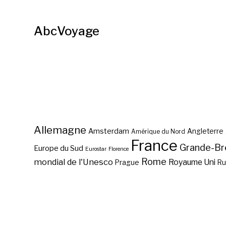
AbcVoyage
Allemagne
Amsterdam
Angleterre
Amérique du Nord
France
Grande-Br
Europe du Sud
Eurostar
Florence
Rome
mondial de l'Unesco
Royaume Uni
Prague
Ru
La civilisation de Hallstatt
Autour du Louvre-Lens,
?
dans le Nord-Pas-de-
Où voir les caravelles de
Fly Ranch Geyser, au