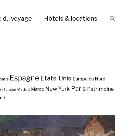
e du voyage
Hôtels & locations
Espagne
Etats-Unis
Europe du Nord
oatie
Paris
New York
Patrimoine
Maroc
Madrid
en Eurostar
end