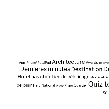
Architecture
Awards
App iPhone/iPod/iPad
Baromèt
D
Dernières minutes
Destination
Hôtel pas cher
Lieu de pèlerinage
Marché de Noël
Quiz t
de loisir
Parc National
Quartier
Plage
Place
Sél