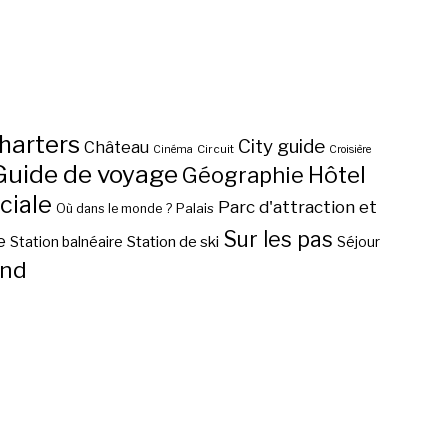
harters
City guide
Château
Circuit
Cinéma
Croisière
Guide de voyage
Hôtel
Géographie
ciale
Parc d'attraction et
Palais
Où dans le monde ?
Sur les pas
e
Station de ski
Station balnéaire
Séjour
nd