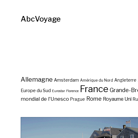
AbcVoyage
Allemagne
Amsterdam
Angleterre
Amérique du Nord
France
Grande-Br
Europe du Sud
Eurostar
Florence
Rome
mondial de l'Unesco
Royaume Uni
Prague
Ru