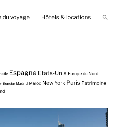
e du voyage
Hôtels & locations
Espagne
Etats-Unis
Europe du Nord
oatie
Paris
New York
Patrimoine
Maroc
Madrid
en Eurostar
end