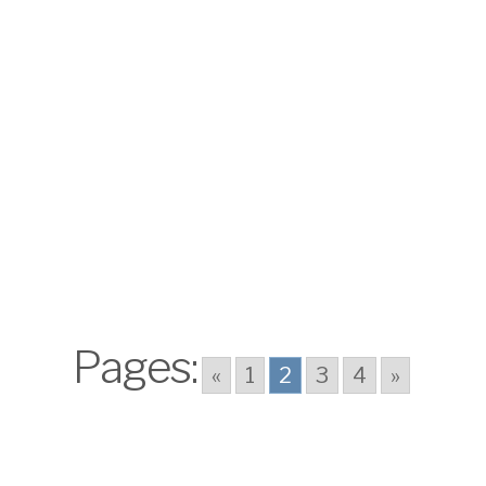
Pages:
«
1
2
3
4
»