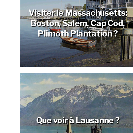
Visiter le Massachusetts:
Boston, Salem, Cap Cod,
Plimoth Plantation ?
Que voir à Lausanne ?