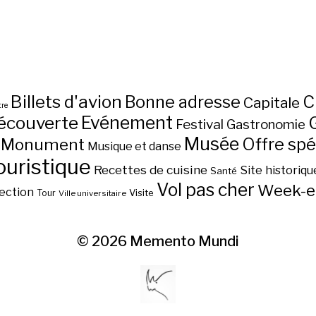
Billets d'avion
C
Bonne adresse
Capitale
re
écouverte
Evénement
Festival
Gastronomie
Musée
Monument
Offre spé
Musique et danse
ouristique
Recettes de cuisine
Site historiqu
Santé
Vol pas cher
Week-e
ection
Visite
Tour
Ville universitaire
© 2026
Memento Mundi