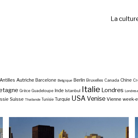
La cultur
Autriche
Antilles
Berlin
Barcelone
Chine
Bruxelles
Canada
Cr
Belgique
Italie
etagne
Londres
Inde
Istanbul
Grèce
Guadeloupe
Londres 
USA
Venise
Vienne
Suisse
Turquie
week-
ssie
Tunisie
Thaïlande