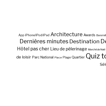
Architecture
Awards
App iPhone/iPod/iPad
Baromèt
D
Dernières minutes
Destination
Hôtel pas cher
Lieu de pèlerinage
Marché de Noël
Quiz t
de loisir
Parc National
Quartier
Plage
Place
Sél