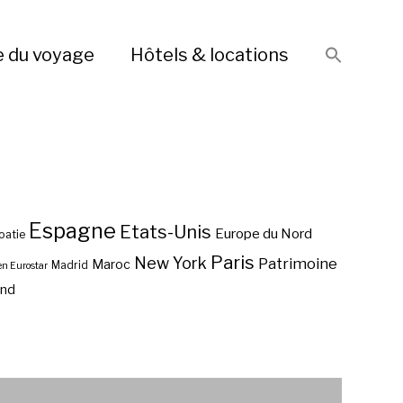
e du voyage
Hôtels & locations
Espagne
Etats-Unis
Europe du Nord
oatie
Paris
New York
Patrimoine
Maroc
Madrid
en Eurostar
end
Vol pas cher Heraklion ?
Vol pas cher Venise ?