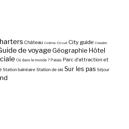
harters
City guide
Château
Circuit
Cinéma
Croisière
Guide de voyage
Hôtel
Géographie
ciale
Parc d'attraction et
Palais
Où dans le monde ?
Sur les pas
e
Station de ski
Station balnéaire
Séjour
nd