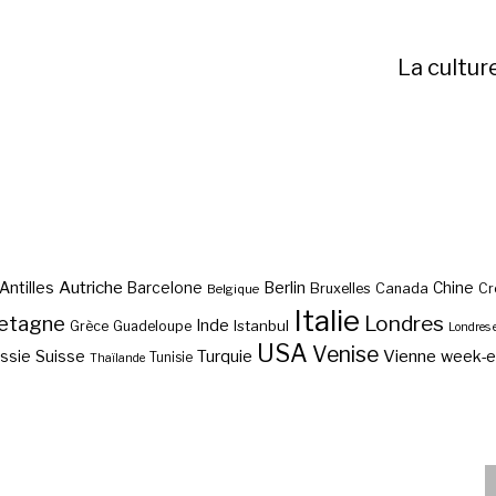
La cultur
Autriche
Antilles
Berlin
Barcelone
Chine
Bruxelles
Canada
Cr
Belgique
Italie
etagne
Londres
Inde
Istanbul
Grèce
Guadeloupe
Londres 
USA
Venise
Vienne
Suisse
Turquie
week-
ssie
Tunisie
Thaïlande
Vol pas cher Mexico ?
Vol pas cher Oslo ?
Vol pas cher Vilnius ?