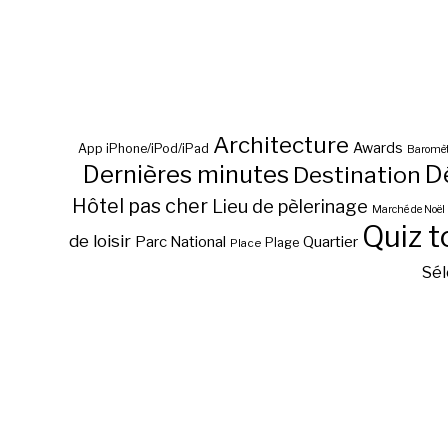
Architecture
Awards
App iPhone/iPod/iPad
Baromèt
D
Dernières minutes
Destination
Hôtel pas cher
Lieu de pèlerinage
Marché de Noël
Quiz t
de loisir
Parc National
Quartier
Plage
Place
Sél