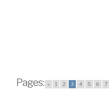
Vol pas cher Ljubljana ?
Pages:
«
1
2
3
4
5
6
7