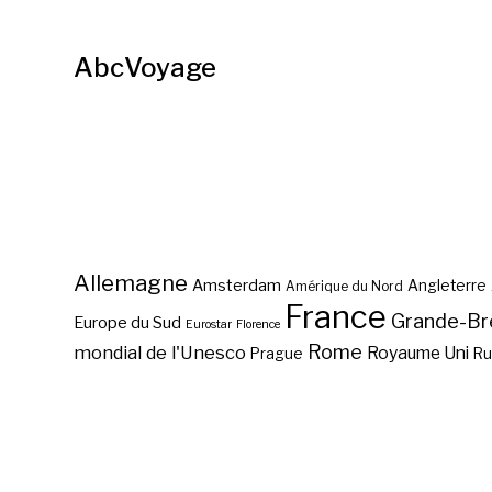
AbcVoyage
Allemagne
Amsterdam
Angleterre
Amérique du Nord
France
Grande-Br
Europe du Sud
Eurostar
Florence
Rome
mondial de l'Unesco
Royaume Uni
Prague
Ru
Vol pas cher Rio de Janeiro
?
Vol pas cher Djerba ?
Vol discount New York ?