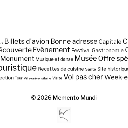
Billets d'avion
C
Bonne adresse
Capitale
re
écouverte
Evénement
Festival
Gastronomie
Musée
Monument
Offre spé
Musique et danse
ouristique
Recettes de cuisine
Site historiqu
Santé
Vol pas cher
Week-e
ection
Visite
Tour
Ville universitaire
© 2026
Memento Mundi