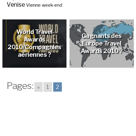
Venise
Vienne
week-end
World Travel
Gagnants des
Awards
Europe Travel
2010/Compagnies
Awards 2010 ?
aériennes ?
Pages:
«
1
2