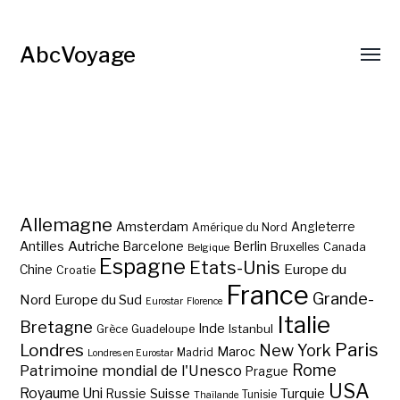
AbcVoyage
Allemagne
Amsterdam
Angleterre
Amérique du Nord
Autriche
Antilles
Berlin
Barcelone
Bruxelles
Canada
Belgique
Espagne
Etats-Unis
Europe du
Chine
Croatie
France
Grande-
Nord
Europe du Sud
Eurostar
Florence
Italie
Bretagne
Inde
Istanbul
Grèce
Guadeloupe
Paris
Londres
New York
Maroc
Madrid
Londres en Eurostar
Rome
Patrimoine mondial de l'Unesco
Prague
USA
Royaume Uni
Suisse
Turquie
Russie
Tunisie
Thaïlande