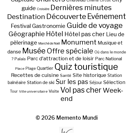
Circuit
Cinéma
Dernières minutes
guide
Croisière
Découverte
Evénement
Destination
Guide de voyage
Festival
Gastronomie
Hôtel
Géographie
Hôtel pas cher
Lieu de
Monument
pèlerinage
Musique et
Marché de Noël
Musée
Offre spéciale
danse
Où dans le monde
Parc d'attraction et de loisir
Parc National
Palais
?
Quiz touristique
Quartier
Plage
Place
Recettes de cuisine
Site historique
Station
Santé
Sur les pas
Station de ski
Sélection
balnéaire
Séjour
Vol pas cher
Week-
Visite
Tour
Ville universitaire
end
© 2026
Memento Mundi