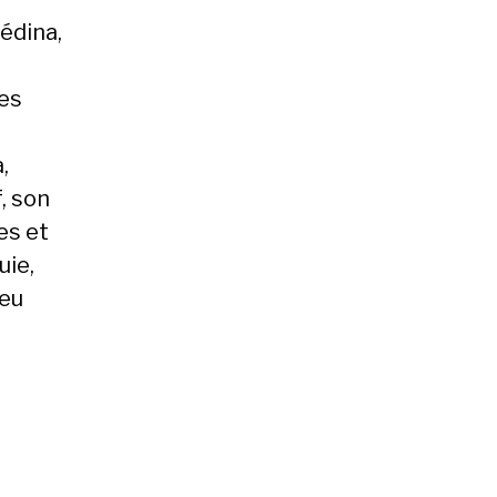
édina,
des
,
, son
es et
uie,
ieu