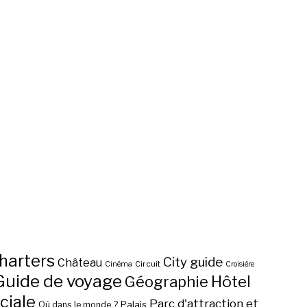
harters
City guide
Château
Circuit
Cinéma
Croisière
Guide de voyage
Hôtel
Géographie
ciale
Parc d'attraction et
Palais
Où dans le monde ?