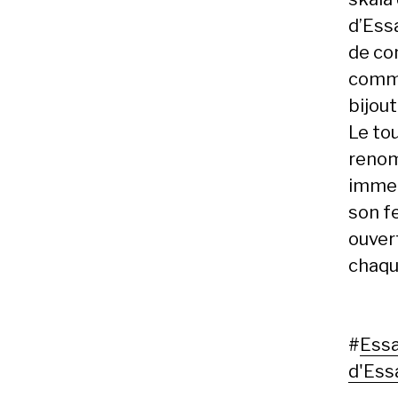
d’Ess
de co
comme
bijout
Le to
renom
immen
son f
ouvert
chaqu
#
Essa
d'Ess