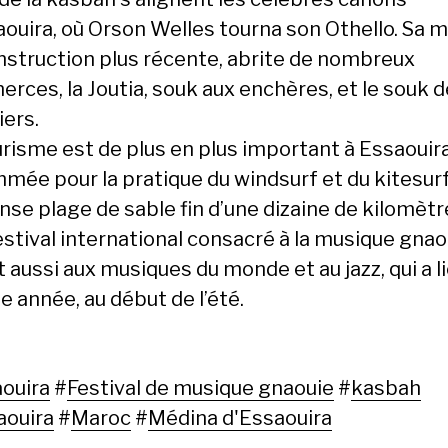
aouira, où Orson Welles tourna son Othello. Sa m
nstruction plus récente, abrite de nombreux
rces, la Joutia, souk aux enchères, et le souk 
iers.
urisme est de plus en plus important à Essaouira
mée pour la pratique du windsurf et du kitesurf
se plage de sable fin d’une dizaine de kilomètr
estival international consacré à la musique gnao
 aussi aux musiques du monde et au jazz, qui a l
e année, au début de l’été.
ouira
#
Festival de musique gnaouie
#
kasbah
aouira
#
Maroc
#
Médina d'Essaouira