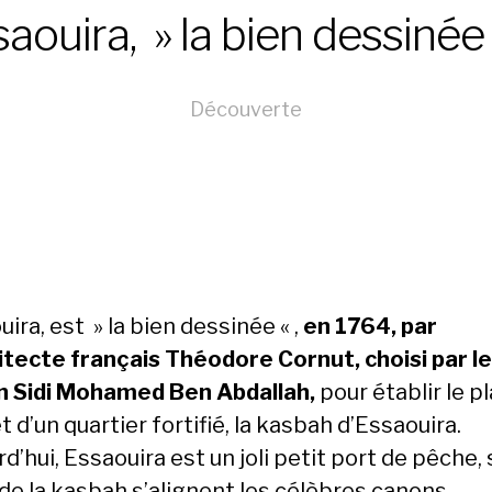
aouira, » la bien dessinée
Découverte
ira, est » la bien dessinée « ,
en 1764, par
hitecte français Théodore Cornut, choisi par le
n Sidi Mohamed Ben Abdallah,
pour établir le p
t d’un quartier fortifié, la kasbah d’Essaouira.
d’hui, Essaouira est un joli petit port de pêche, 
 de la kasbah s’alignent les célèbres canons