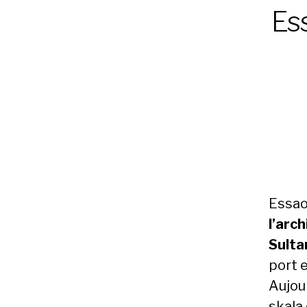
Ess
Essaou
l’arc
Sulta
port e
Aujour
skala