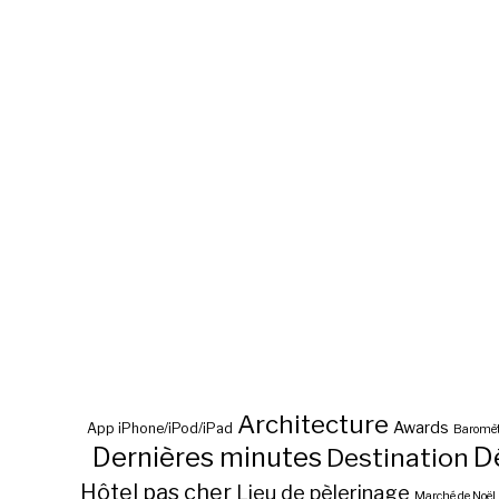
Architecture
Awards
App iPhone/iPod/iPad
Baromèt
D
Dernières minutes
Destination
Hôtel pas cher
Lieu de pèlerinage
Marché de Noël