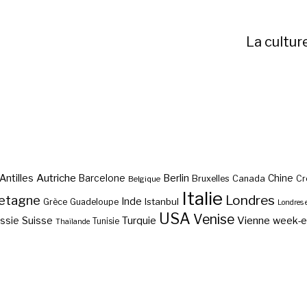
La cultur
Autriche
Antilles
Berlin
Barcelone
Chine
Bruxelles
Canada
Cr
Belgique
Italie
etagne
Londres
Inde
Istanbul
Grèce
Guadeloupe
Londres 
USA
Venise
Vienne
Suisse
Turquie
week-
ssie
Tunisie
Thaïlande