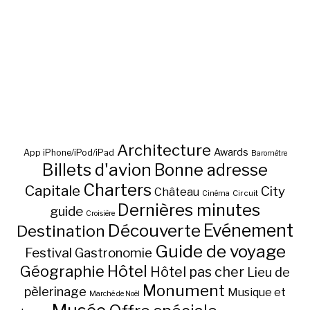
Architecture
Awards
App iPhone/iPod/iPad
Baromètre
Billets d'avion
Bonne adresse
Charters
Capitale
City
Château
Circuit
Cinéma
Dernières minutes
guide
Croisière
Découverte
Evénement
Destination
Guide de voyage
Festival
Gastronomie
Hôtel
Géographie
Hôtel pas cher
Lieu de
Monument
pèlerinage
Musique et
Marché de Noël