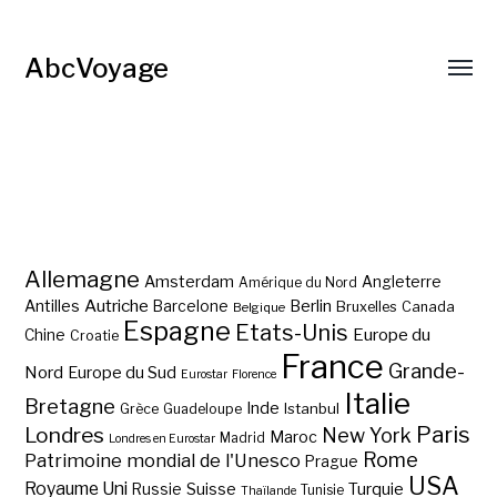
AbcVoyage
Allemagne
Amsterdam
Angleterre
Amérique du Nord
Autriche
Antilles
Berlin
Barcelone
Bruxelles
Canada
Belgique
Espagne
Etats-Unis
Europe du
Chine
Croatie
France
Grande-
Nord
Europe du Sud
Eurostar
Florence
Italie
Bretagne
Inde
Istanbul
Grèce
Guadeloupe
Paris
Londres
New York
Maroc
Madrid
Londres en Eurostar
Rome
Patrimoine mondial de l'Unesco
Prague
USA
Royaume Uni
Suisse
Turquie
Russie
Tunisie
Thaïlande