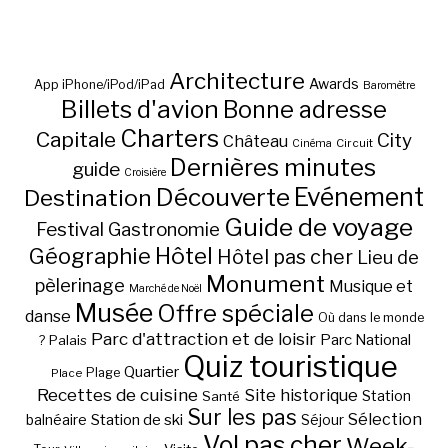
Architecture
Awards
App iPhone/iPod/iPad
Baromètre
Billets d'avion
Bonne adresse
Charters
Capitale
City
Château
Circuit
Cinéma
Dernières minutes
guide
Croisière
Découverte
Evénement
Destination
Guide de voyage
Festival
Gastronomie
Hôtel
Géographie
Hôtel pas cher
Lieu de
Monument
pèlerinage
Musique et
Marché de Noël
Musée
Offre spéciale
danse
Où dans le monde
Parc d'attraction et de loisir
Parc National
Palais
?
Quiz touristique
Quartier
Plage
Place
Recettes de cuisine
Site historique
Station
Santé
Sur les pas
Station de ski
Sélection
balnéaire
Séjour
Vol pas cher
Week-