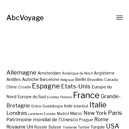
AbcVoyage
Allemagne
Amsterdam
Angleterre
Amérique du Nord
Autriche
Antilles
Berlin
Barcelone
Bruxelles
Canada
Belgique
Espagne
Etats-Unis
Europe du
Chine
Croatie
France
Grande-
Nord
Europe du Sud
Eurostar
Florence
Italie
Bretagne
Inde
Istanbul
Grèce
Guadeloupe
Paris
Londres
New York
Maroc
Madrid
Londres en Eurostar
Rome
Patrimoine mondial de l'Unesco
Prague
USA
Royaume Uni
Suisse
Turquie
Russie
Tunisie
Thaïlande