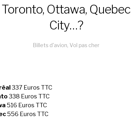
Toronto, Ottawa, Quebec
City…?
Billets d'avion
,
Vol pas cher
réal
337 Euros TTC
nto
338 Euros TTC
wa
516 Euros TTC
ec
556 Euros TTC