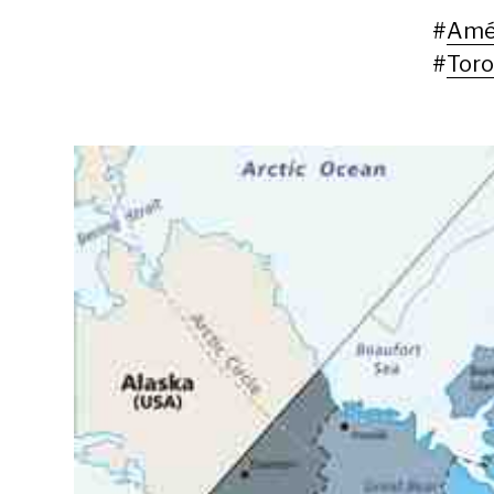
#
Amér
#
Tor