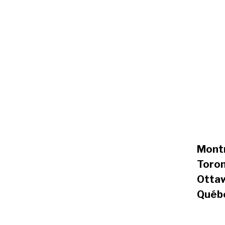
Mont
Toro
Otta
Québ