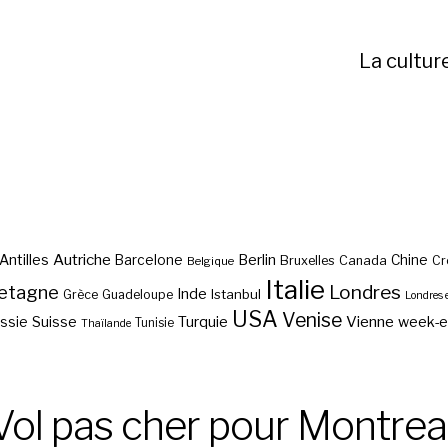
La cultur
Autriche
Antilles
Berlin
Barcelone
Chine
Bruxelles
Canada
Cr
Belgique
Italie
etagne
Londres
Inde
Istanbul
Grèce
Guadeloupe
Londres 
USA
Venise
Vienne
Suisse
Turquie
week-
ssie
Tunisie
Thaïlande
Vol pas cher pour Montreal