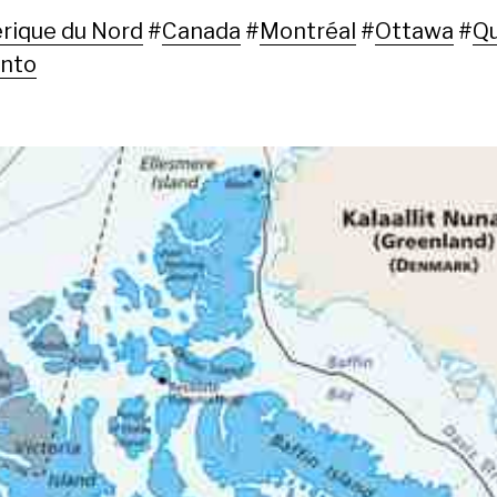
ique du Nord
#
Canada
#
Montréal
#
Ottawa
#
Q
onto