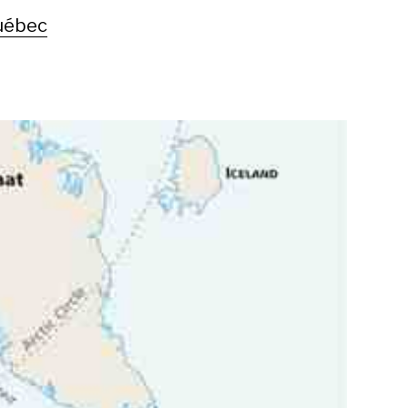
uébec