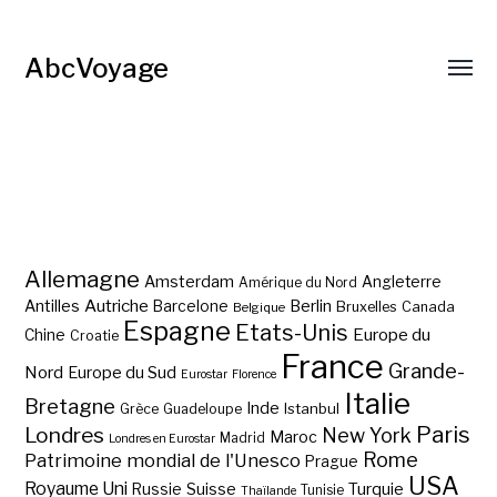
AbcVoyage
Allemagne
Amsterdam
Angleterre
Amérique du Nord
Autriche
Antilles
Berlin
Barcelone
Bruxelles
Canada
Belgique
Espagne
Etats-Unis
Europe du
Chine
Croatie
France
Grande-
Nord
Europe du Sud
Eurostar
Florence
Italie
Bretagne
Inde
Istanbul
Grèce
Guadeloupe
Paris
Londres
New York
Maroc
Madrid
Londres en Eurostar
Rome
Patrimoine mondial de l'Unesco
Prague
USA
Royaume Uni
Suisse
Turquie
Russie
Tunisie
Thaïlande