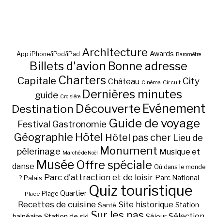
Architecture
Awards
App iPhone/iPod/iPad
Baromètre
Billets d'avion
Bonne adresse
Charters
Capitale
City
Château
Circuit
Cinéma
Dernières minutes
guide
Croisière
Découverte
Evénement
Destination
Guide de voyage
Festival
Gastronomie
Hôtel
Géographie
Hôtel pas cher
Lieu de
Monument
pèlerinage
Musique et
Marché de Noël
Musée
Offre spéciale
danse
Où dans le monde
Parc d'attraction et de loisir
Parc National
Palais
?
Quiz touristique
Quartier
Plage
Place
Recettes de cuisine
Site historique
Station
Santé
Sur les pas
Station de ski
Sélection
balnéaire
Séjour