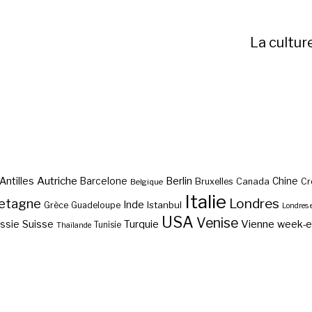
La cultur
Autriche
Antilles
Berlin
Barcelone
Chine
Bruxelles
Canada
Cr
Belgique
Italie
etagne
Londres
Inde
Istanbul
Grèce
Guadeloupe
Londres 
USA
Venise
Vienne
Suisse
Turquie
week-
ssie
Tunisie
Thaïlande