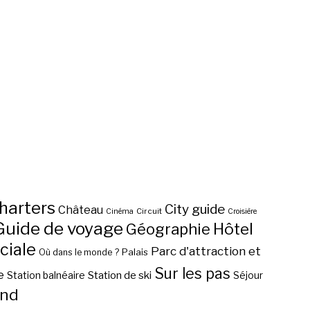
harters
City guide
Château
Circuit
Cinéma
Croisière
Guide de voyage
Hôtel
Géographie
ciale
Parc d'attraction et
Palais
Où dans le monde ?
Sur les pas
e
Station de ski
Station balnéaire
Séjour
nd