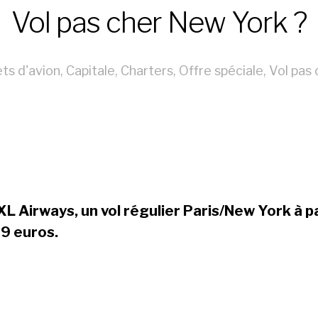
Vol pas cher New York ?
ets d'avion
,
Capitale
,
Charters
,
Offre spéciale
,
Vol pas 
XL Airways, un vol régulier Paris/New York
à p
9 euros.