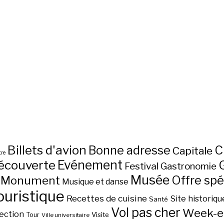
Billets d'avion
C
Bonne adresse
Capitale
re
écouverte
Evénement
Festival
Gastronomie
Musée
Monument
Offre spé
Musique et danse
ouristique
Recettes de cuisine
Site historiqu
Santé
Vol pas cher
Week-e
ection
Visite
Tour
Ville universitaire