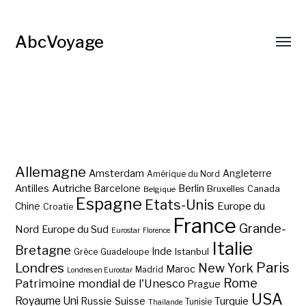
AbcVoyage
Allemagne
Amsterdam
Angleterre
Amérique du Nord
Autriche
Antilles
Berlin
Barcelone
Bruxelles
Canada
Belgique
Espagne
Etats-Unis
Europe du
Chine
Croatie
France
Grande-
Nord
Europe du Sud
Eurostar
Florence
Italie
Bretagne
Inde
Istanbul
Grèce
Guadeloupe
Paris
Londres
New York
Maroc
Madrid
Londres en Eurostar
Rome
Patrimoine mondial de l'Unesco
Prague
USA
Royaume Uni
Suisse
Turquie
Russie
Tunisie
Thaïlande