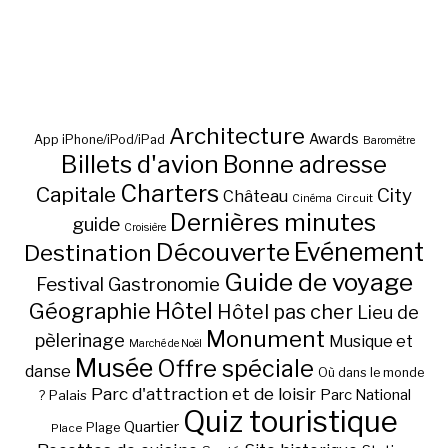
Architecture
Awards
App iPhone/iPod/iPad
Baromètre
Billets d'avion
Bonne adresse
Charters
Capitale
City
Château
Circuit
Cinéma
Dernières minutes
guide
Croisière
Découverte
Evénement
Destination
Guide de voyage
Festival
Gastronomie
Hôtel
Géographie
Hôtel pas cher
Lieu de
Monument
pèlerinage
Musique et
Marché de Noël
Musée
Offre spéciale
danse
Où dans le monde
Parc d'attraction et de loisir
Parc National
Palais
?
Quiz touristique
Quartier
Plage
Place