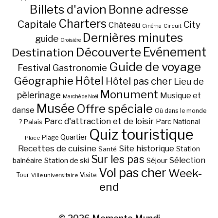
Billets d'avion
Bonne adresse
Charters
Capitale
City
Château
Circuit
Cinéma
Dernières minutes
guide
Croisière
Découverte
Evénement
Destination
Guide de voyage
Festival
Gastronomie
Hôtel
Géographie
Hôtel pas cher
Lieu de
Monument
pèlerinage
Musique et
Marché de Noël
Musée
Offre spéciale
danse
Où dans le monde
Parc d'attraction et de loisir
Parc National
Palais
?
Quiz touristique
Quartier
Plage
Place
Recettes de cuisine
Site historique
Station
Santé
Sur les pas
Station de ski
Sélection
balnéaire
Séjour
Vol pas cher
Week-
Visite
Tour
Ville universitaire
end