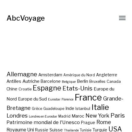
AbcVoyage
Allemagne
Amsterdam
Angleterre
Amérique du Nord
Autriche
Antilles
Berlin
Barcelone
Bruxelles
Canada
Belgique
Espagne
Etats-Unis
Europe du
Chine
Croatie
France
Grande-
Nord
Europe du Sud
Eurostar
Florence
Italie
Bretagne
Inde
Istanbul
Grèce
Guadeloupe
Paris
Londres
New York
Maroc
Madrid
Londres en Eurostar
Rome
Patrimoine mondial de l'Unesco
Prague
USA
Royaume Uni
Suisse
Turquie
Russie
Tunisie
Thaïlande