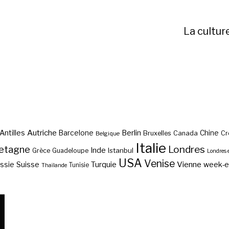
La cultur
Autriche
Antilles
Berlin
Barcelone
Chine
Bruxelles
Canada
Cr
Belgique
Italie
etagne
Londres
Inde
Istanbul
Grèce
Guadeloupe
Londres 
USA
Venise
Vienne
Suisse
Turquie
week-
ssie
Tunisie
Thaïlande