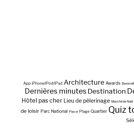
Architecture
Awards
App iPhone/iPod/iPad
Baromèt
D
Dernières minutes
Destination
Hôtel pas cher
Lieu de pèlerinage
Marché de Noël
Quiz t
de loisir
Parc National
Quartier
Plage
Place
Sél