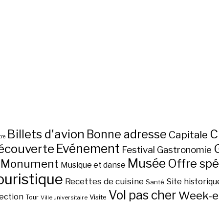
Billets d'avion
C
Bonne adresse
Capitale
re
écouverte
Evénement
Festival
Gastronomie
Musée
Monument
Offre spé
Musique et danse
ouristique
Recettes de cuisine
Site historiqu
Santé
Vol pas cher
Week-e
ection
Visite
Tour
Ville universitaire