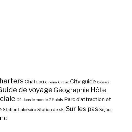
harters
City guide
Château
Circuit
Cinéma
Croisière
Guide de voyage
Hôtel
Géographie
ciale
Parc d'attraction et
Palais
Où dans le monde ?
Sur les pas
e
Station de ski
Station balnéaire
Séjour
nd