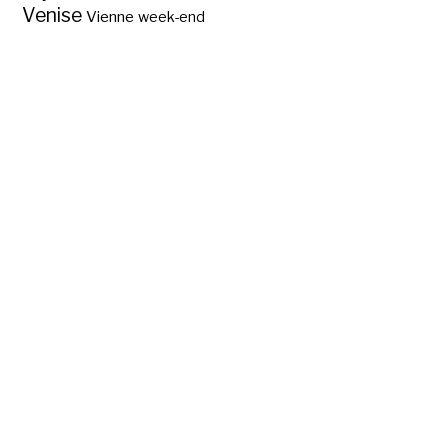
Venise
Vienne
week-end
Pèlerinage à Saint
Wolfgang, en
Autriche ?