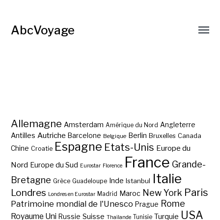
AbcVoyage
Allemagne
Amsterdam
Angleterre
Amérique du Nord
Autriche
Antilles
Berlin
Barcelone
Bruxelles
Canada
Belgique
Espagne
Etats-Unis
Europe du
Chine
Croatie
France
Grande-
Nord
Europe du Sud
Eurostar
Florence
Italie
Bretagne
Inde
Istanbul
Grèce
Guadeloupe
Paris
Londres
New York
Maroc
Madrid
Londres en Eurostar
Rome
Patrimoine mondial de l'Unesco
Prague
USA
Royaume Uni
Suisse
Turquie
Russie
Tunisie
Thaïlande