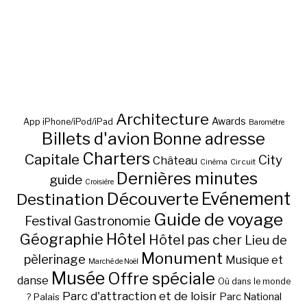
Architecture
Awards
App iPhone/iPod/iPad
Baromètre
Billets d'avion
Bonne adresse
Charters
Capitale
City
Château
Circuit
Cinéma
Dernières minutes
guide
Croisière
Découverte
Evénement
Destination
Guide de voyage
Festival
Gastronomie
Hôtel
Géographie
Hôtel pas cher
Lieu de
Monument
pèlerinage
Musique et
Marché de Noël
Musée
Offre spéciale
danse
Où dans le monde
Parc d'attraction et de loisir
Parc National
Palais
?