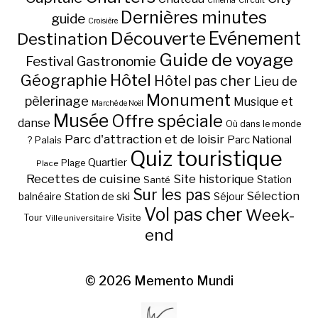
Cinéma
Dernières minutes
guide
Croisière
Découverte
Evénement
Destination
Guide de voyage
Festival
Gastronomie
Hôtel
Géographie
Hôtel pas cher
Lieu de
Monument
pèlerinage
Musique et
Marché de Noël
Musée
Offre spéciale
danse
Où dans le monde
Parc d'attraction et de loisir
Parc National
Palais
?
Quiz touristique
Quartier
Plage
Place
Recettes de cuisine
Site historique
Station
Santé
Sur les pas
Station de ski
Sélection
balnéaire
Séjour
Vol pas cher
Week-
Visite
Tour
Ville universitaire
end
© 2026
Memento Mundi