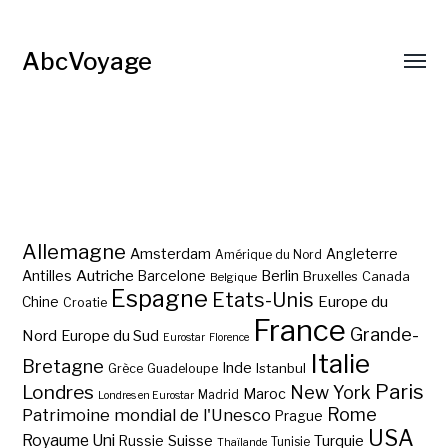
AbcVoyage
Allemagne
Amsterdam
Angleterre
Amérique du Nord
Autriche
Antilles
Berlin
Barcelone
Bruxelles
Canada
Belgique
Espagne
Etats-Unis
Europe du
Chine
Croatie
France
Grande-
Nord
Europe du Sud
Eurostar
Florence
Italie
Bretagne
Inde
Istanbul
Grèce
Guadeloupe
Paris
Londres
New York
Maroc
Madrid
Londres en Eurostar
Rome
Patrimoine mondial de l'Unesco
Prague
USA
Royaume Uni
Suisse
Turquie
Russie
Tunisie
Thaïlande