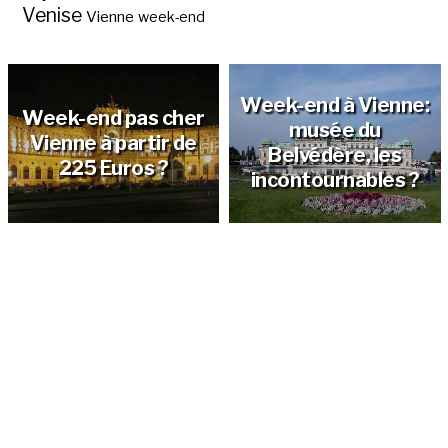
Venise
Vienne
week-end
Week-end à Vienne:
Week-end pas cher
musée du
Vienne à partir de
Belvédère, les
225 Euros ?
incontournables ?