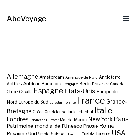
AbcVoyage
Allemagne
Amsterdam
Angleterre
Amérique du Nord
Autriche
Antilles
Berlin
Barcelone
Bruxelles
Canada
Belgique
Espagne
Etats-Unis
Europe du
Chine
Croatie
France
Grande-
Nord
Europe du Sud
Eurostar
Florence
Italie
Bretagne
Inde
Istanbul
Grèce
Guadeloupe
Paris
Londres
New York
Maroc
Madrid
Londres en Eurostar
Rome
Patrimoine mondial de l'Unesco
Prague
USA
Royaume Uni
Suisse
Turquie
Russie
Tunisie
Thaïlande