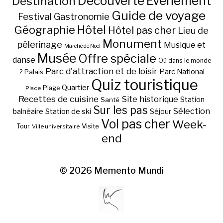
Découverte
Evénement
Destination
Guide de voyage
Festival
Gastronomie
Hôtel
Géographie
Hôtel pas cher
Lieu de
Monument
pèlerinage
Musique et
Marché de Noël
Musée
Offre spéciale
danse
Où dans le monde
Parc d'attraction et de loisir
Parc National
Palais
?
Quiz touristique
Quartier
Plage
Place
Recettes de cuisine
Site historique
Station
Santé
Sur les pas
Station de ski
Sélection
balnéaire
Séjour
Vol pas cher
Week-
Visite
Tour
Ville universitaire
end
© 2026
Memento Mundi