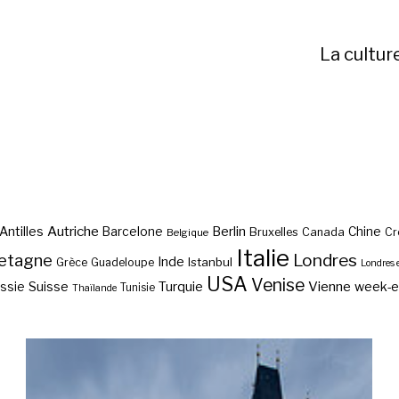
La cultur
Autriche
Antilles
Berlin
Barcelone
Chine
Bruxelles
Canada
Cr
Belgique
Italie
etagne
Londres
Inde
Istanbul
Grèce
Guadeloupe
Londres 
USA
Venise
Vienne
Suisse
Turquie
week-
ssie
Tunisie
Thaïlande