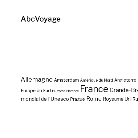
AbcVoyage
Allemagne
Amsterdam
Angleterre
Amérique du Nord
France
Grande-Br
Europe du Sud
Eurostar
Florence
Rome
mondial de l'Unesco
Royaume Uni
Prague
Ru
Promotion week-end pas
cher Prague: 213 Euros ?