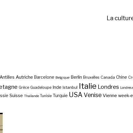
La cultur
Autriche
Antilles
Berlin
Barcelone
Chine
Bruxelles
Canada
Cr
Belgique
Italie
etagne
Londres
Inde
Istanbul
Grèce
Guadeloupe
Londres 
USA
Venise
Vienne
Suisse
Turquie
week-
ssie
Tunisie
Thaïlande