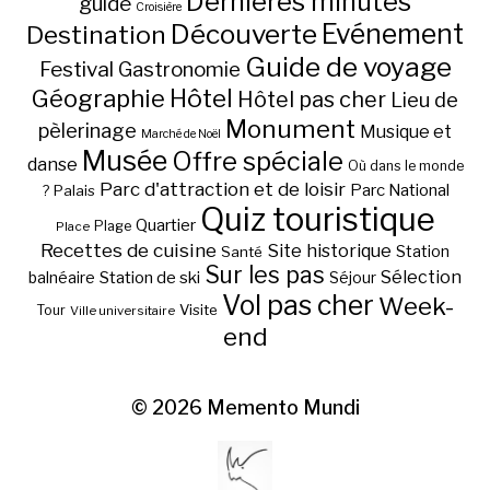
Dernières minutes
guide
Croisière
Découverte
Evénement
Destination
Guide de voyage
Festival
Gastronomie
Hôtel
Géographie
Hôtel pas cher
Lieu de
Monument
pèlerinage
Musique et
Marché de Noël
Musée
Offre spéciale
danse
Où dans le monde
Parc d'attraction et de loisir
Parc National
Palais
?
Quiz touristique
Quartier
Plage
Place
Recettes de cuisine
Site historique
Station
Santé
Sur les pas
Station de ski
Sélection
balnéaire
Séjour
Vol pas cher
Week-
Visite
Tour
Ville universitaire
end
© 2026
Memento Mundi