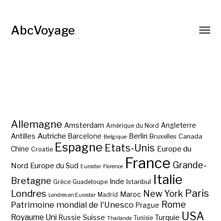
AbcVoyage
Allemagne
Amsterdam
Angleterre
Amérique du Nord
Autriche
Antilles
Berlin
Barcelone
Bruxelles
Canada
Belgique
Espagne
Etats-Unis
Europe du
Chine
Croatie
France
Grande-
Nord
Europe du Sud
Eurostar
Florence
Italie
Bretagne
Inde
Istanbul
Grèce
Guadeloupe
Paris
Londres
New York
Maroc
Madrid
Londres en Eurostar
Rome
Patrimoine mondial de l'Unesco
Prague
USA
Royaume Uni
Suisse
Turquie
Russie
Tunisie
Thaïlande