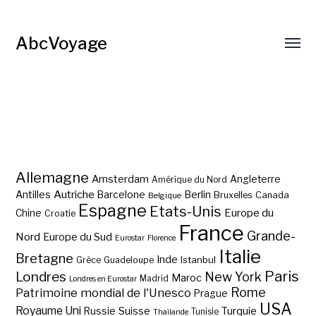
AbcVoyage
Allemagne
Amsterdam
Angleterre
Amérique du Nord
Autriche
Antilles
Berlin
Barcelone
Bruxelles
Canada
Belgique
Espagne
Etats-Unis
Europe du
Chine
Croatie
France
Grande-
Nord
Europe du Sud
Eurostar
Florence
Italie
Bretagne
Inde
Istanbul
Grèce
Guadeloupe
Paris
Londres
New York
Maroc
Madrid
Londres en Eurostar
Rome
Patrimoine mondial de l'Unesco
Prague
USA
Royaume Uni
Suisse
Turquie
Russie
Tunisie
Thaïlande