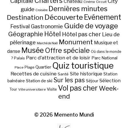
Charters
Capitale
City
Château
Circuit
Cinéma
Dernières minutes
guide
Croisière
Découverte
Evénement
Destination
Guide de voyage
Festival
Gastronomie
Hôtel
Géographie
Hôtel pas cher
Lieu de
Monument
pèlerinage
Musique et
Marché de Noël
Musée
Offre spéciale
danse
Où dans le monde
Parc d'attraction et de loisir
Parc National
Palais
?
Quiz touristique
Quartier
Plage
Place
Recettes de cuisine
Site historique
Station
Santé
Sur les pas
Station de ski
Sélection
balnéaire
Séjour
Vol pas cher
Week-
Visite
Tour
Ville universitaire
end
© 2026
Memento Mundi