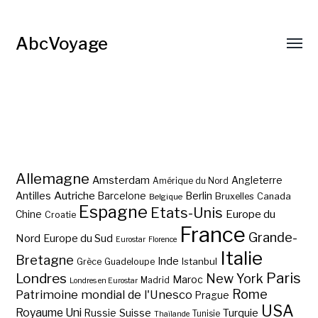
AbcVoyage
Allemagne
Amsterdam
Angleterre
Amérique du Nord
Autriche
Antilles
Berlin
Barcelone
Bruxelles
Canada
Belgique
Espagne
Etats-Unis
Europe du
Chine
Croatie
France
Grande-
Nord
Europe du Sud
Eurostar
Florence
Italie
Bretagne
Inde
Istanbul
Grèce
Guadeloupe
Paris
Londres
New York
Maroc
Madrid
Londres en Eurostar
Rome
Patrimoine mondial de l'Unesco
Prague
USA
Royaume Uni
Suisse
Turquie
Russie
Tunisie
Thaïlande