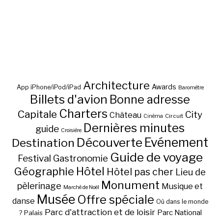
Architecture
Awards
App iPhone/iPod/iPad
Baromètre
Billets d'avion
Bonne adresse
Charters
Capitale
City
Château
Circuit
Cinéma
Dernières minutes
guide
Croisière
Découverte
Evénement
Destination
Guide de voyage
Festival
Gastronomie
Hôtel
Géographie
Hôtel pas cher
Lieu de
Monument
pèlerinage
Musique et
Marché de Noël
Musée
Offre spéciale
danse
Où dans le monde
Parc d'attraction et de loisir
Parc National
Palais
?