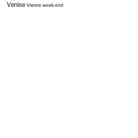
Venise
Vienne
week-end
Nos bonnes
adresses d’hôtels,
cafés, restaurants
et bars à Prague ?