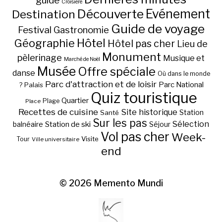
guide
Croisière
Découverte
Evénement
Destination
Guide de voyage
Festival
Gastronomie
Hôtel
Géographie
Hôtel pas cher
Lieu de
Monument
pèlerinage
Musique et
Marché de Noël
Musée
Offre spéciale
danse
Où dans le monde
Parc d'attraction et de loisir
Parc National
Palais
?
Quiz touristique
Quartier
Plage
Place
Recettes de cuisine
Site historique
Station
Santé
Sur les pas
Station de ski
Sélection
balnéaire
Séjour
Vol pas cher
Week-
Visite
Tour
Ville universitaire
end
© 2026
Memento Mundi