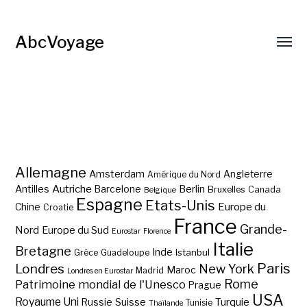
AbcVoyage
Allemagne
Amsterdam
Angleterre
Amérique du Nord
Autriche
Antilles
Berlin
Barcelone
Bruxelles
Canada
Belgique
Espagne
Etats-Unis
Europe du
Chine
Croatie
France
Grande-
Nord
Europe du Sud
Eurostar
Florence
Italie
Bretagne
Inde
Istanbul
Grèce
Guadeloupe
Paris
Londres
New York
Maroc
Madrid
Londres en Eurostar
Rome
Patrimoine mondial de l'Unesco
Prague
USA
Royaume Uni
Suisse
Turquie
Russie
Tunisie
Thaïlande