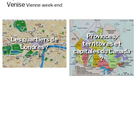
Venise
Vienne
week-end
Provinces,
Les quartiers de
territoires et
Londres ?
capitales du Canada
?
Quelles sont les
capitales des pays
de l’Afrique de l’Est ?