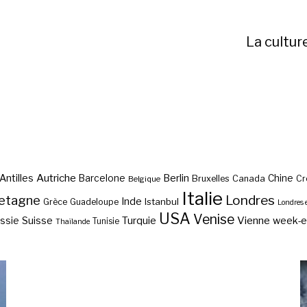
La cultur
Autriche
Antilles
Berlin
Barcelone
Chine
Bruxelles
Canada
Cr
Belgique
Italie
etagne
Londres
Inde
Istanbul
Grèce
Guadeloupe
Londres 
USA
Venise
Vienne
Suisse
Turquie
week-
ssie
Tunisie
Thaïlande
Visiter Herculanum, mieux
conservée que Pompéi ?