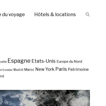
e du voyage
Hôtels & locations
Espagne
Etats-Unis
Europe du Nord
oatie
Paris
New York
Patrimoine
Maroc
Madrid
en Eurostar
end