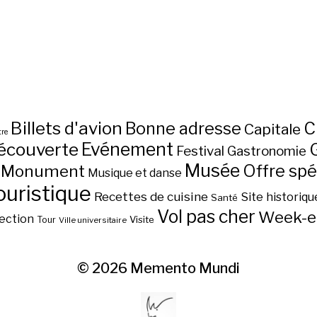
Billets d'avion
C
Bonne adresse
Capitale
re
écouverte
Evénement
Festival
Gastronomie
Musée
Monument
Offre spé
Musique et danse
ouristique
Recettes de cuisine
Site historiqu
Santé
Vol pas cher
Week-e
ection
Visite
Tour
Ville universitaire
© 2026
Memento Mundi