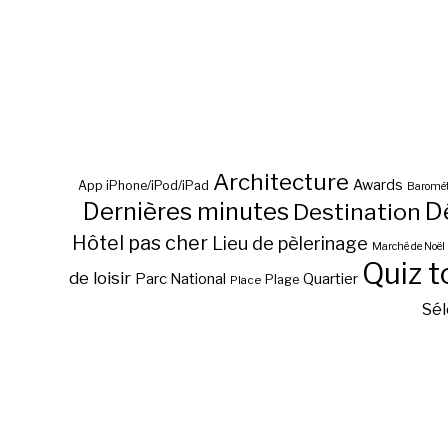
Architecture
Awards
App iPhone/iPod/iPad
Baromèt
D
Dernières minutes
Destination
Hôtel pas cher
Lieu de pèlerinage
Marché de Noël
Quiz t
de loisir
Parc National
Quartier
Plage
Place
Sél