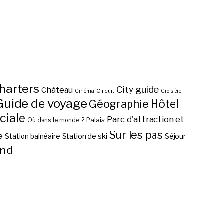
harters
City guide
Château
Circuit
Cinéma
Croisière
Guide de voyage
Hôtel
Géographie
ciale
Parc d'attraction et
Palais
Où dans le monde ?
Sur les pas
e
Station de ski
Station balnéaire
Séjour
nd