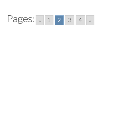
Pages:
«
1
2
3
4
»