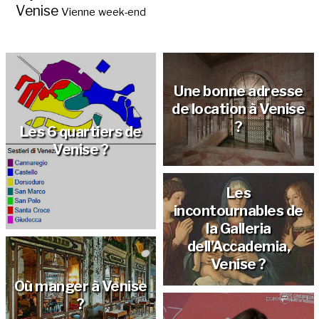
Venise
Vienne
week-end
Visitez Venise au
Hôtels à Venise:
Musée Maillol,
Bonnes adresses ?
derniers jours
Une bonne adresse
de location à Venise
?
Les 6 quartiers de
Venise ?
Les
incontournables de
la Galleria
dell’Accademia,
Venise ?
Où manger à Venise
?