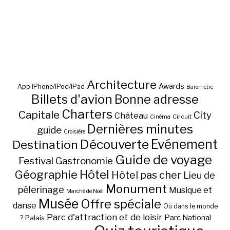
Architecture
Awards
App iPhone/iPod/iPad
Baromètre
Billets d'avion
Bonne adresse
Charters
Capitale
City
Château
Circuit
Cinéma
Dernières minutes
guide
Croisière
Découverte
Evénement
Destination
Guide de voyage
Festival
Gastronomie
Hôtel
Géographie
Hôtel pas cher
Lieu de
Monument
pèlerinage
Musique et
Marché de Noël
Musée
Offre spéciale
danse
Où dans le monde
Parc d'attraction et de loisir
Parc National
Palais
?