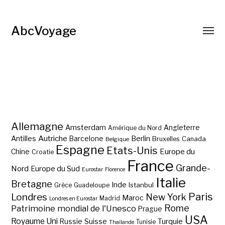
AbcVoyage
Allemagne
Amsterdam
Angleterre
Amérique du Nord
Autriche
Antilles
Berlin
Barcelone
Bruxelles
Canada
Belgique
Espagne
Etats-Unis
Europe du
Chine
Croatie
France
Grande-
Nord
Europe du Sud
Eurostar
Florence
Italie
Bretagne
Inde
Istanbul
Grèce
Guadeloupe
Paris
Londres
New York
Maroc
Madrid
Londres en Eurostar
Rome
Patrimoine mondial de l'Unesco
Prague
USA
Royaume Uni
Suisse
Turquie
Russie
Tunisie
Thaïlande