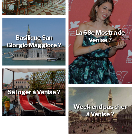
La 68e Mostra de
Basilique San
Venise ?
Giorgio Maggiore ?
Se loger à Venise ?
Week end pas cher
à Venise ?