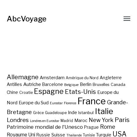
AbcVoyage
Allemagne
Amsterdam
Angleterre
Amérique du Nord
Autriche
Antilles
Berlin
Barcelone
Bruxelles
Canada
Belgique
Espagne
Etats-Unis
Europe du
Chine
Croatie
France
Grande-
Nord
Europe du Sud
Eurostar
Florence
Italie
Bretagne
Inde
Istanbul
Grèce
Guadeloupe
Paris
Londres
New York
Maroc
Madrid
Londres en Eurostar
Rome
Patrimoine mondial de l'Unesco
Prague
USA
Royaume Uni
Suisse
Turquie
Russie
Tunisie
Thaïlande