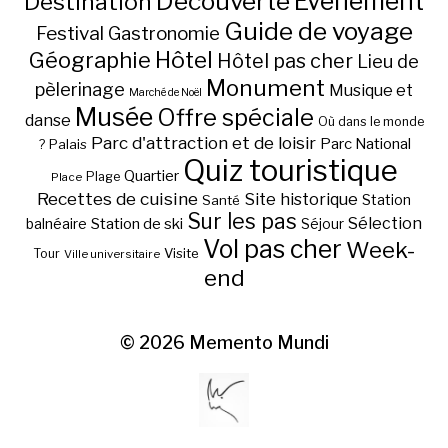
Découverte
Evénement
Destination
Guide de voyage
Festival
Gastronomie
Hôtel
Géographie
Hôtel pas cher
Lieu de
Monument
pèlerinage
Musique et
Marché de Noël
Musée
Offre spéciale
danse
Où dans le monde
Parc d'attraction et de loisir
Parc National
Palais
?
Quiz touristique
Quartier
Plage
Place
Recettes de cuisine
Site historique
Station
Santé
Sur les pas
Station de ski
Sélection
balnéaire
Séjour
Vol pas cher
Week-
Visite
Tour
Ville universitaire
end
© 2026
Memento Mundi