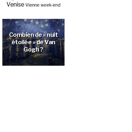
Venise
Vienne
week-end
Combien de « nuit
étoilée » de Van
Gogh ?