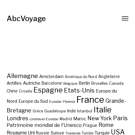
AbcVoyage
Allemagne
Amsterdam
Angleterre
Amérique du Nord
Autriche
Antilles
Berlin
Barcelone
Bruxelles
Canada
Belgique
Espagne
Etats-Unis
Europe du
Chine
Croatie
France
Grande-
Nord
Europe du Sud
Eurostar
Florence
Italie
Bretagne
Inde
Istanbul
Grèce
Guadeloupe
Paris
Londres
New York
Maroc
Madrid
Londres en Eurostar
Rome
Patrimoine mondial de l'Unesco
Prague
USA
Royaume Uni
Suisse
Turquie
Russie
Tunisie
Thaïlande