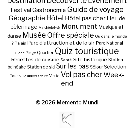
Découverte
Evénement
Destination
Guide de voyage
Festival
Gastronomie
Hôtel
Géographie
Hôtel pas cher
Lieu de
Monument
pèlerinage
Musique et
Marché de Noël
Musée
Offre spéciale
danse
Où dans le monde
Parc d'attraction et de loisir
Parc National
Palais
?
Quiz touristique
Quartier
Plage
Place
Recettes de cuisine
Site historique
Station
Santé
Sur les pas
Station de ski
Sélection
balnéaire
Séjour
Vol pas cher
Week-
Visite
Tour
Ville universitaire
end
© 2026
Memento Mundi